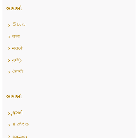
ભાષાઓ
తెలుగు
বাংলা
मराठी
தமிழ்
ਪੰਜਾਬੀ
ભાષાઓ
ગુજરાતી
ಕನ್ನಡ
മലയാളം