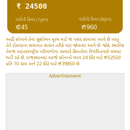
₹ 24500
ચાંદીની કિંમત (8gm)
ચાંદીની કિંમત (1gm)
₹ 245
₹ 1960
અહીં, સોનાને તેના સુશોભન મૂલ્ય માટે જ પસંદ કરવામાં આવે છે પરંતુ
તેને રોકાણના સલામત સાધન તરીકે પણ જોવામાં આવે છે. જોકે, સ્થાનિક
તેમજ આંતરરાષ્ટ્રીય પરિબળોના આધારે કિંમતોમાં નિયમિતપણે વધઘટ
થતી રહે છે. રાજસ્થાનમાં આજે સોનાનો ભાવ 24 કેરેટ માટે ₹ 152550
પ્રતિ 10 ગ્રામ અને 22 કેરેટ માટે ₹ 139850 છે.
Advertisement