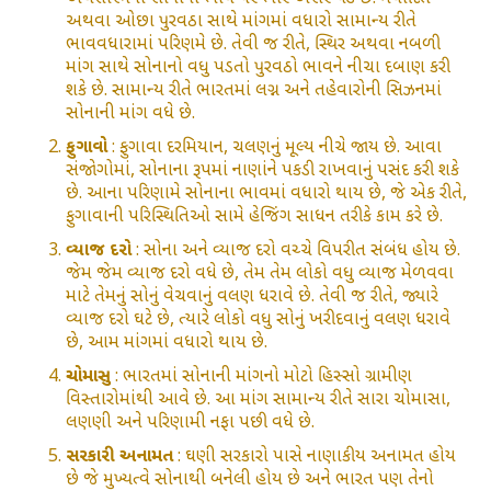
અથવા ઓછા પુરવઠા સાથે માંગમાં વધારો સામાન્ય રીતે
ભાવવધારામાં પરિણમે છે. તેવી જ રીતે, સ્થિર અથવા નબળી
માંગ સાથે સોનાનો વધુ પડતો પુરવઠો ભાવને નીચા દબાણ કરી
શકે છે. સામાન્ય રીતે ભારતમાં લગ્ન અને તહેવારોની સિઝનમાં
સોનાની માંગ વધે છે.
ફુગાવો
: ફુગાવા દરમિયાન, ચલણનું મૂલ્ય નીચે જાય છે. આવા
સંજોગોમાં, સોનાના રૂપમાં નાણાંને પકડી રાખવાનું પસંદ કરી શકે
છે. આના પરિણામે સોનાના ભાવમાં વધારો થાય છે, જે એક રીતે,
ફુગાવાની પરિસ્થિતિઓ સામે હેજિંગ સાધન તરીકે કામ કરે છે.
વ્યાજ દરો
: સોના અને વ્યાજ દરો વચ્ચે વિપરીત સંબંધ હોય છે.
જેમ જેમ વ્યાજ દરો વધે છે, તેમ તેમ લોકો વધુ વ્યાજ મેળવવા
માટે તેમનું સોનું વેચવાનું વલણ ધરાવે છે. તેવી જ રીતે, જ્યારે
વ્યાજ દરો ઘટે છે, ત્યારે લોકો વધુ સોનું ખરીદવાનું વલણ ધરાવે
છે, આમ માંગમાં વધારો થાય છે.
ચોમાસુ
: ભારતમાં સોનાની માંગનો મોટો હિસ્સો ગ્રામીણ
વિસ્તારોમાંથી આવે છે. આ માંગ સામાન્ય રીતે સારા ચોમાસા,
લણણી અને પરિણામી નફા પછી વધે છે.
સરકારી અનામત
: ઘણી સરકારો પાસે નાણાકીય અનામત હોય
છે જે મુખ્યત્વે સોનાથી બનેલી હોય છે અને ભારત પણ તેનો