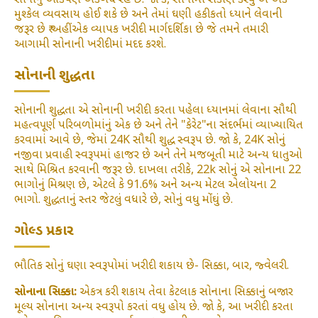
સોનાનું આકર્ષણ અકબંધ રહે છે. જો કે, સોનામાં રોકાણ કરવું એ એક
મુશ્કેલ વ્યવસાય હોઈ શકે છે અને તેમાં ઘણી હકીકતો ધ્યાને લેવાની
જરૂર છે ₹ અહીં એક વ્યાપક ખરીદી માર્ગદર્શિકા છે જે તમને તમારી
આગામી સોનાની ખરીદીમાં મદદ કરશે.
સોનાની શુદ્ધતા
સોનાની શુદ્ધતા એ સોનાની ખરીદી કરતા પહેલા ધ્યાનમાં લેવાના સૌથી
મહત્વપૂર્ણ પરિબળોમાંનું એક છે અને તેને "કેરેટ"ના સંદર્ભમાં વ્યાખ્યાયિત
કરવામાં આવે છે, જેમાં 24K સૌથી શુદ્ધ સ્વરૂપ છે. જો કે, 24K સોનું
નજીવા પ્રવાહી સ્વરૂપમાં હાજર છે અને તેને મજબૂતી માટે અન્ય ધાતુઓ
સાથે મિશ્રિત કરવાની જરૂર છે. દાખલા તરીકે, 22k સોનું એ સોનાના 22
ભાગોનું મિશ્રણ છે, એટલે કે 91.6% અને અન્ય મેટલ એલોયના 2
ભાગો. શુદ્ધતાનું સ્તર જેટલું વધારે છે, સોનું વધુ મોંઘું છે.
ગોલ્ડ પ્રકાર
ભૌતિક સોનું ઘણા સ્વરૂપોમાં ખરીદી શકાય છે- સિક્કા, બાર, જ્વેલરી.
સોનાના સિક્કા:
એકત્ર કરી શકાય તેવા કેટલાક સોનાના સિક્કાનું બજાર
મૂલ્ય સોનાના અન્ય સ્વરૂપો કરતાં વધુ હોય છે. જો કે, આ ખરીદી કરતા