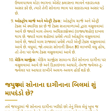
ઉથલપાથલ મોટા ભાગના એસેટ ક્લાસના ભાવને નકારાત્મક
અસર કરે છે, ત્યારે તેની સોનાના ભાવ પર સકારાત્મક અસર પડે
છે.
ઓક્ટ્રોય ચાર્જ અને એન્ટ્રી ટેક્સ
: ઓક્ટ્રોય ચાર્જ અને એન્ટ્રી
ટેક્સ એ સ્થાનિક કર છે જે ટેક્સ સત્તાવાળાઓ દ્વારા વસૂલવામાં
આવે છે જ્યારે માલ તેમના અધિકારક્ષેત્રમાં (રાજ્ય/શહેર) દાખલ
થાય છે. જ્યારે માલ શહેરમાં પ્રવેશે ત્યારે ઓક્ટ્રોય વસૂલવામાં
આવે છે, જ્યારે માલ રાજ્યમાં પ્રવેશે ત્યારે એન્ટ્રી ટેક્સ વસૂલવામાં
આવે છે. વધુમાં, જો તમારા સોનાની કિંમત ₹30 લાખથી વધુ હોય,
તો તેના પર વેલ્થ ટેક્સ વસૂલવામાં આવે છે.
મેકિંગ ચાર્જીસ
: મેકિંગ ચાર્જીસ સામાન્ય રીતે સોનાના દાગીના પર
વસૂલવામાં આવે છે અને ડિઝાઇનના આધારે, તેમજ જ્વેલર-ટુ-
જ્વેલર પર આધાર રાખીને અલગ-અલગ હોઈ શકે છે.
જયપુરમાં સોનાના દાગીનાના બિલમાં શું
માપદંડો છે?
તમે જયપુરમાં જે સોનાના દાગીના ખરીદો છો તેનું બિલ લેવું ખૂબ જ