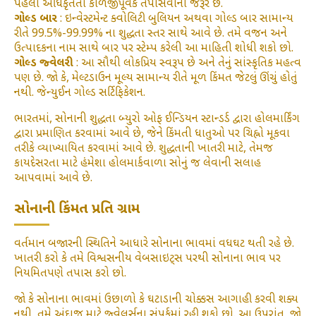
પહેલા અધિકૃતતા કાળજીપૂર્વક તપાસવાની જરૂર છે.
ગોલ્ડ બાર
: ઇન્વેસ્ટમેન્ટ ક્વોલિટી બુલિયન અથવા ગોલ્ડ બાર સામાન્ય
રીતે 99.5%-99.99% ના શુદ્ધતા સ્તર સાથે આવે છે. તમે વજન અને
ઉત્પાદકના નામ સાથે બાર પર સ્ટેમ્પ કરેલી આ માહિતી શોધી શકો છો.
ગોલ્ડ જ્વેલરી
: આ સૌથી લોકપ્રિય સ્વરૂપ છે અને તેનું સાંસ્કૃતિક મહત્વ
પણ છે. જો કે, મેલ્ટડાઉન મૂલ્ય સામાન્ય રીતે મૂળ કિંમત જેટલું ઊંચું હોતું
નથી. જેન્યુઈન ગોલ્ડ સર્ટિફિકેશન.
ભારતમાં, સોનાની શુદ્ધતા બ્યુરો ઓફ ઈન્ડિયન સ્ટાન્ડર્ડ દ્વારા હોલમાર્કિંગ
દ્વારા પ્રમાણિત કરવામાં આવે છે, જેને કિંમતી ધાતુઓ પર ચિહ્નો મૂકવા
તરીકે વ્યાખ્યાયિત કરવામાં આવે છે. શુદ્ધતાની ખાતરી માટે, તેમજ
કાયદેસરતા માટે હંમેશા હોલમાર્કવાળા સોનું જ લેવાની સલાહ
આપવામાં આવે છે.
સોનાની કિંમત પ્રતિ ગ્રામ
વર્તમાન બજારની સ્થિતિને આધારે સોનાના ભાવમાં વધઘટ થતી રહે છે.
ખાતરી કરો કે તમે વિશ્વસનીય વેબસાઇટ્સ પરથી સોનાના ભાવ પર
નિયમિતપણે તપાસ કરો છો.
જો કે સોનાના ભાવમાં ઉછાળો કે ઘટાડાની ચોક્કસ આગાહી કરવી શક્ય
નથી, તમે અંદાજ માટે જ્વેલર્સના સંપર્કમાં રહી શકો છો. આ ઉપરાંત, જો