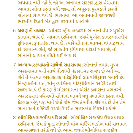
અપવાદ નથી. જો કે, જો આ અનામત સરકાર દ્વારા વેચવામાં
આવતા સોના કરતાં વધી જાય, તો અપૂરતા પુરવઠાને કારણે
સોનાના ભાવ વધે છે. ભારતમાં, આ અનામતની જાળવણી
ભારતીય રિઝર્વ બેંક દ્વારા કરવામાં આવે છે.
ચલણની વધઘટ
: આંતરરાષ્ટ્રીય બજારમાં સોનાનો વેપાર યુએસ
ડૉલામાં થાય છે. આયાત દરમિયાન, જ્યારે યુએસ ડૉલર ભારતીય
રૂપિયામાં રૂપાંતરિત થાય છે, ત્યારે સોનાના ભાવમાં વધઘટ થાય
છે. સામાન્ય રીતે, જો ભારતીય રૂપિયામાં ઘટાડો થાય છે, તો
સોનાની આયાત મોંઘી થઈ જાય છે.
અન્ય અસ્કયામતો સાથેનો સહસંબંધ
: સોનાનો તમામ મુખ્ય
અસ્કયામત વર્ગો સાથે નીચાથી નકારાત્મક સંબંધ છે અને આ
રીતે તે અત્યંત અસરકારક પોર્ટફોલિયો ડાઇવર્સિફાયર બનાવે છે.
નિષ્ણાતોના મતે, સોનું વ્યક્તિના પોર્ટફોલિયોને અસ્થિરતાથી
રક્ષણ આપે છે કારણ કે મોટાભાગના એસેટ ક્લાસના વળતરને
અસર કરતા પરિબળો સોનાના ભાવને વધુ પ્રભાવિત કરતા નથી.
કેટલાક એવું પણ માને છે કે જેમ જેમ કંપનીના શેર ઘટે છે તેમ તેમ
સોના અને ઇક્વિટી વચ્ચે વિપરીત સહસંબંધ વિકસી શકે છે.
ભૌગોલિક રાજકીય પરિબળો
: ભૌગોલિક રાજકીય ઉથલપાથલ
દરમિયાન, જેમ કે યુદ્ધ, સોનાની માંગ પાર્કિંગ ભંડોળ માટે સલામત
આશ્રયસ્થાન તરીકે વધે છે. આમ, જ્યારે ભૌગોલિક રાજકીય