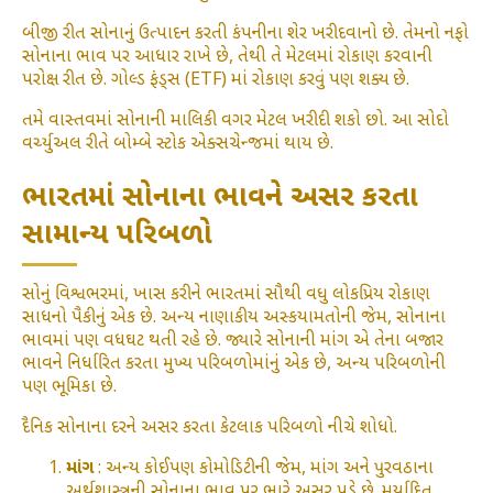
બીજી રીત સોનાનું ઉત્પાદન કરતી કંપનીના શેર ખરીદવાનો છે. તેમનો નફો
સોનાના ભાવ પર આધાર રાખે છે, તેથી તે મેટલમાં રોકાણ કરવાની
પરોક્ષ રીત છે. ગોલ્ડ ફંડ્સ (ETF) માં રોકાણ કરવું પણ શક્ય છે.
તમે વાસ્તવમાં સોનાની માલિકી વગર મેટલ ખરીદી શકો છો. આ સોદો
વર્ચ્યુઅલ રીતે બોમ્બે સ્ટોક એક્સચેન્જમાં થાય છે.
ભારતમાં સોનાના ભાવને અસર કરતા
સામાન્ય પરિબળો
સોનું વિશ્વભરમાં, ખાસ કરીને ભારતમાં સૌથી વધુ લોકપ્રિય રોકાણ
સાધનો પૈકીનું એક છે. અન્ય નાણાકીય અસ્કયામતોની જેમ, સોનાના
ભાવમાં પણ વધઘટ થતી રહે છે. જ્યારે સોનાની માંગ એ તેના બજાર
ભાવને નિર્ધારિત કરતા મુખ્ય પરિબળોમાંનું એક છે, અન્ય પરિબળોની
પણ ભૂમિકા છે.
દૈનિક સોનાના દરને અસર કરતા કેટલાક પરિબળો નીચે શોધો.
માંગ
: અન્ય કોઈપણ કોમોડિટીની જેમ, માંગ અને પુરવઠાના
અર્થશાસ્ત્રની સોનાના ભાવ પર ભારે અસર પડે છે. મર્યાદિત