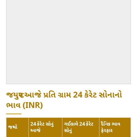
જયપુર:આજે પ્રતિ ગ્રામ 24 કેરેટ સોનાનો
ભાવ (INR)
24 કેરેટ સોનું
ગઈકાલે 24 કેરેટ
દૈનિક ભાવ
જથ્થો
આજે
સોનું
ફેરફાર