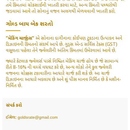
તમે કિંમતમાં ચોકસાઈની ખાતરી કરવા માટે, અન્ય કિંમતી પથ્થરોથી
જડવામાં આવે તો સોનાનું વજન અલગથી મેળવવાની ખાતરી કરો.
ગોલ્ડ બાય બેક શરતો
"મેકિંગ ચાર્જીસ"
એ સોનાના દાગીનાના કોઈપણ ટુકડાના ઉત્પાદન અને
ડિઝાઇનની કિંમતનો સંદર્ભ આપે છે. ગુડ્સ એન્ડ સર્વિસ ટેક્સ (GST)
વસૂલતા પહેલા તેને જ્વેલરીની અંતિમ કિંમતમાં ઉમેરવામાં આવે છે.
જ્યારે કેટલાક જ્વેલર્સ પાસે નિશ્ચિત મેકિંગ ચાર્જ હોય છે જે સામાન્ય
રીતે 8-16% ની વચ્ચે વધઘટ કરે છે, અન્ય લોકો તેને કુલ જ્વેલરી
વજનના ચોક્કસ ટકાવારીના આધારે ચાર્જ કરી શકે છે. આ ચાર્જ
ડિઝાઇનના આધારે બદલાય છે અને શું પીસ માનવ નિર્મિત છે કે મશીન-
નિર્મિત છે.
સંપર્ક કરો
ઈમેલ:
goldsrate@gmail.com