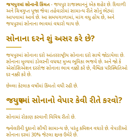
જયપુરમાં સોનાની કિંમત
- જયપુર રાજસ્થાનનું એક શહેર છે. દિવાળી
અને ચિત્રગુપ્ત પૂજા જેવા તહેવારોમાં સામાન્ય રીતે સોનું ભેટમાં
આપવામાં આવે છે. આ સમયગાળામાં, માંગ વધુ હોય છે, અને
જયપુરમાં સોનાના ભાવમાં વધારો થાય છે.
સોનાના દરને શું અસર કરે છે?
જયપુરમાં સોનાના દરો આંતરરાષ્ટ્રીય સોનાના દરો સાથે જોડાયેલા છે.
સોનાના મૂલ્યમાં ડોલરની વધઘટ મુખ્ય ભૂમિકા ભજવે છે. અને જો કે
એસોસિએશન દરરોજ સોનાના ભાવ નક્કી કરે છે, વૈશ્વિક પરિસ્થિતિઓ
દર નક્કી કરે છે.
છેલ્લા કેટલાક વર્ષોમાં કિંમતો વધી રહી છે.
જયપુરમાં સોનાનો વેપાર કેવી રીતે કરવો?
સોનામાં રોકાણ કરવાની વિવિધ રીતો છે.
જ્વેલરીની દુકાનો સૌથી સામાન્ય છે, પરંતુ કમિશન વધારે છે. વેપારીઓ
સોનાના દરમાં 30% જેટલા શુલ્ક ઉમેરે છે.