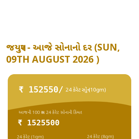
જયપુર - આજે સોનાનો દર (SUN,
09TH AUGUST 2026 )
₹ 152550/
24 કેરેટ સોનું (10gm)
આજની 100 ગ્રામ 24 કેરેટ સોનાની કિંમત
₹ 1525500
24 કેરેટ (8gm)
24 કેરેટ (1gm)