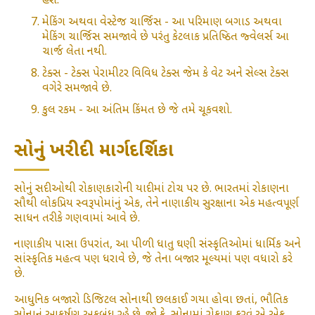
હશે.
મેકિંગ અથવા વેસ્ટેજ ચાર્જિસ - આ પરિમાણ બગાડ અથવા
મેકિંગ ચાર્જિસ સમજાવે છે પરંતુ કેટલાક પ્રતિષ્ઠિત જ્વેલર્સ આ
ચાર્જ લેતા નથી.
ટેક્સ - ટેક્સ પેરામીટર વિવિધ ટેક્સ જેમ કે વેટ અને સેલ્સ ટેક્સ
વગેરે સમજાવે છે.
કુલ રકમ - આ અંતિમ કિંમત છે જે તમે ચૂકવશો.
સોનું ખરીદી માર્ગદર્શિકા
સોનું સદીઓથી રોકાણકારોની યાદીમાં ટોચ પર છે. ભારતમાં રોકાણના
સૌથી લોકપ્રિય સ્વરૂપોમાંનું એક, તેને નાણાકીય સુરક્ષાના એક મહત્વપૂર્ણ
સાધન તરીકે ગણવામાં આવે છે.
નાણાકીય પાસા ઉપરાંત, આ પીળી ધાતુ ઘણી સંસ્કૃતિઓમાં ધાર્મિક અને
સાંસ્કૃતિક મહત્વ પણ ધરાવે છે, જે તેના બજાર મૂલ્યમાં પણ વધારો કરે
છે.
આધુનિક બજારો ડિજિટલ સોનાથી છલકાઈ ગયા હોવા છતાં, ભૌતિક