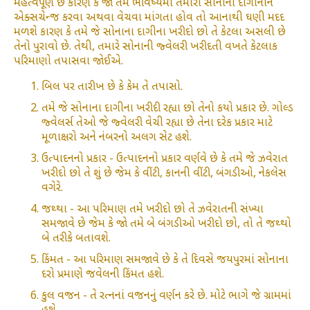
મહત્વપૂર્ણ છે કારણ કે જો તમે ભવિષ્યમાં તમારા સોનાના દાગીનાને
એક્સચેન્જ કરવા અથવા વેચવા માંગતા હોવ તો આનાથી ઘણી મદદ
મળશે કારણ કે તમે જે સોનાના દાગીના ખરીદો છો તે કેટલા અસલી છે
તેનો પુરાવો છે. તેથી, તમારે સોનાની જ્વેલરી ખરીદતી વખતે કેટલાક
પરિમાણો તપાસવા જોઈએ.
બિલ પર તારીખ છે કે કેમ તે તપાસો.
તમે જે સોનાના દાગીના ખરીદી રહ્યા છો તેનો કયો પ્રકાર છે. ગોલ્ડ
જ્વેલર્સ તેઓ જે જ્વેલરી વેચી રહ્યા છે તેના દરેક પ્રકાર માટે
મૂળાક્ષરો અને નંબરનો અલગ સેટ હશે.
ઉત્પાદનનો પ્રકાર - ઉત્પાદનનો પ્રકાર વર્ણવે છે કે તમે જે ઝવેરાત
ખરીદો છો તે શું છે જેમ કે વીંટી, કાનની વીંટી, બંગડીઓ, નેકલેસ
વગેરે.
જથ્થા - આ પરિમાણ તમે ખરીદો છો તે ઝવેરાતની સંખ્યા
સમજાવે છે જેમ કે જો તમે બે બંગડીઓ ખરીદો છો, તો તે જથ્થો
બે તરીકે બતાવશે.
કિંમત - આ પરિમાણ સમજાવે છે કે તે દિવસે જયપુરમાં સોનાના
દરો પ્રમાણે જવેલની કિંમત હશે.
કુલ વજન - તે રત્નનાં વજનનું વર્ણન કરે છે. મોટે ભાગે જે ગ્રામમાં