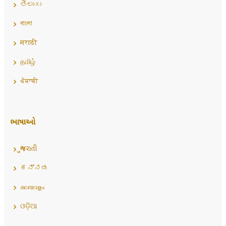
తెలుగు
বাংলা
मराठी
தமிழ்
ਪੰਜਾਬੀ
ભાષાઓ
ગુજરાતી
ಕನ್ನಡ
മലയാളം
ଓଡ଼ିଆ