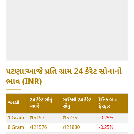
પટણા:આજે પ્રતિ ગ્રામ 24 કેરેટ સોનાનો
ભાવ (INR)
24 કેરેટ સોનું
ગઈકાલે 24 કેરેટ
દૈનિક ભાવ
જથ્થો
આજે
સોનું
ફેરફાર
1 Gram
₹ 15197
₹ 15235
-0.25%
8 Gram
₹ 121576
₹ 121880
-0.25%