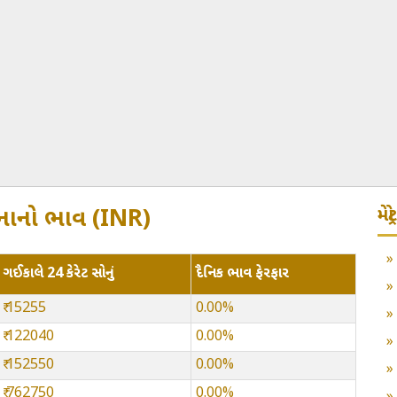
મે
 સોનાનો ભાવ (INR)
ગઈકાલે 24 કેરેટ સોનું
દૈનિક ભાવ ફેરફાર
₹ 15255
0.00%
₹ 122040
0.00%
₹ 152550
0.00%
₹ 762750
0.00%