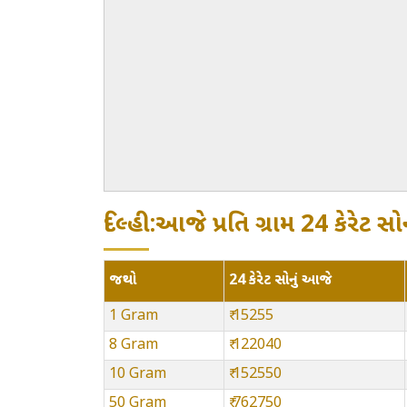
દિલ્હી:આજે પ્રતિ ગ્રામ 24 કેરેટ
જથ્થો
24 કેરેટ સોનું આજે
1 Gram
₹ 15255
8 Gram
₹ 122040
10 Gram
₹ 152550
50 Gram
₹ 762750