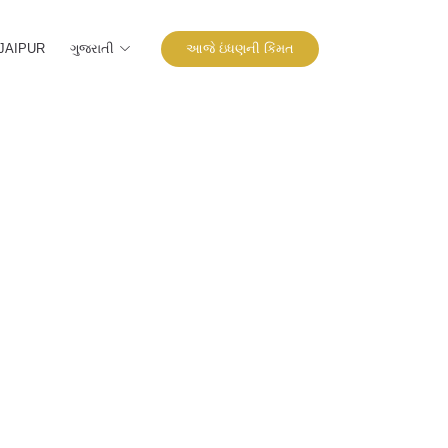
ગુજરાતી
આજે ઇંધણની કિંમત
JAIPUR