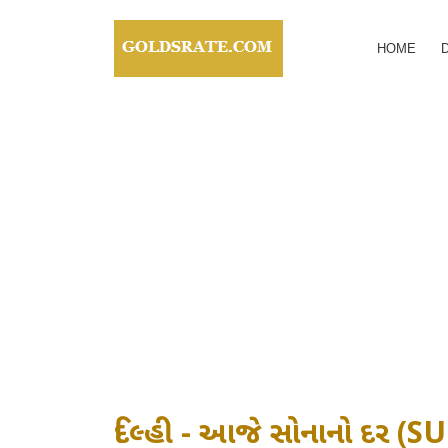
HOME
દિલ્હી - આજે સોનાનો દર 