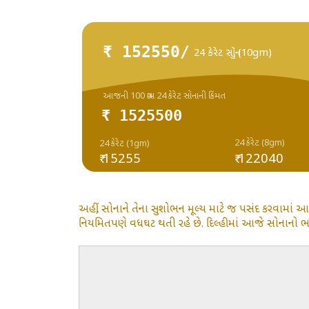
₹ 152550/
24 કેરેટ સોનું (10gm)
આજની 100 ગ્રામ 24 કેરેટ સોનાની કિંમત
₹ 1525500
24 કેરેટ (8gm)
24 કેરેટ (1gm)
₹ 15255
₹ 122040
અહીં, સોનાને તેના સુશોભન મૂલ્ય માટે જ પસંદ કરવામાં આ
નિયમિતપણે વધઘટ થતી રહે છે. દિલ્હીમાં આજે સોનાનો ભાવ 2