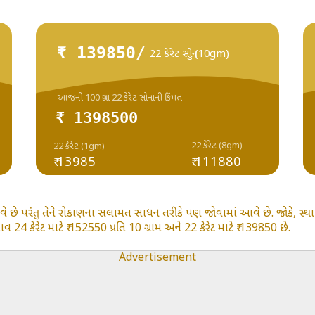
₹ 139850/
22 કેરેટ સોનું (10gm)
આજની 100 ગ્રામ 22 કેરેટ સોનાની કિંમત
₹ 1398500
22 કેરેટ (8gm)
22 કેરેટ (1gm)
₹ 13985
₹ 111880
વે છે પરંતુ તેને રોકાણના સલામત સાધન તરીકે પણ જોવામાં આવે છે. જોકે, સ્થ
4 કેરેટ માટે ₹ 152550 પ્રતિ 10 ગ્રામ અને 22 કેરેટ માટે ₹ 139850 છે.
Advertisement