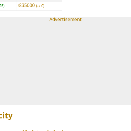
₹ 235000
25
⇿ 0
Advertisement
city