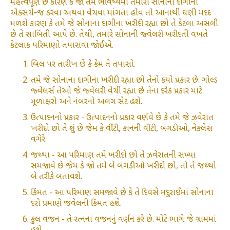
મહત્વપૂર્ણ છે કારણ કે જો તમે ભવિષ્યમાં તમારા સોનાના દાગીના
એક્સચેન્જ કરવા અથવા વેચવા માંગતા હોવ તો આનાથી ઘણી મદદ
મળશે કારણ કે તમે જે સોનાના દાગીના ખરીદી રહ્યા છો તે કેટલા અસલી
છે તે સાબિતી આપે છે. તેથી, તમારે સોનાની જ્વેલરી ખરીદતી વખતે
કેટલાક પરિમાણો તપાસવા જોઈએ.
બિલ પર તારીખ છે કે કેમ તે તપાસો.
તમે જે સોનાના દાગીના ખરીદી રહ્યા છો તેનો કયો પ્રકાર છે. ગોલ્ડ
જ્વેલર્સ તેઓ જે જ્વેલરી વેચી રહ્યા છે તેના દરેક પ્રકાર માટે
મૂળાક્ષરો અને નંબરનો અલગ સેટ હશે.
ઉત્પાદનનો પ્રકાર - ઉત્પાદનનો પ્રકાર વર્ણવે છે કે તમે જે ઝવેરાત
ખરીદો છો તે શું છે જેમ કે વીંટી, કાનની વીંટી, બંગડીઓ, નેકલેસ
વગેરે.
જથ્થા - આ પરિમાણ તમે ખરીદો છો તે ઝવેરાતની સંખ્યા
સમજાવે છે જેમ કે જો તમે બે બંગડીઓ ખરીદો છો, તો તે જથ્થો
બે તરીકે બતાવશે.
કિંમત - આ પરિમાણ સમજાવે છે કે તે દિવસે મદુરાઈમાં સોનાના
દરો પ્રમાણે જવેલની કિંમત હશે.
કુલ વજન - તે રત્નનાં વજનનું વર્ણન કરે છે. મોટે ભાગે જે ગ્રામમાં