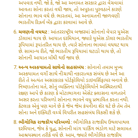
અપવાદ નથી. જો કે, જો આ અનામત સરકાર દ્વારા વેચવામાં
આવતા સોના કરતાં વધી જાય, તો અપૂરતા પુરવઠાને કારણે
સોનાના ભાવ વધે છે. ભારતમાં, આ અનામતની જાળવણી
ભારતીય રિઝર્વ બેંક દ્વારા કરવામાં આવે છે.
ચલણની વધઘટ
: આંતરરાષ્ટ્રીય બજારમાં સોનાનો વેપાર યુએસ
ડૉલામાં થાય છે. આયાત દરમિયાન, જ્યારે યુએસ ડૉલર ભારતીય
રૂપિયામાં રૂપાંતરિત થાય છે, ત્યારે સોનાના ભાવમાં વધઘટ થાય
છે. સામાન્ય રીતે, જો ભારતીય રૂપિયામાં ઘટાડો થાય છે, તો
સોનાની આયાત મોંઘી થઈ જાય છે.
અન્ય અસ્કયામતો સાથેનો સહસંબંધ
: સોનાનો તમામ મુખ્ય
અસ્કયામત વર્ગો સાથે નીચાથી નકારાત્મક સંબંધ છે અને આ
રીતે તે અત્યંત અસરકારક પોર્ટફોલિયો ડાઇવર્સિફાયર બનાવે છે.
નિષ્ણાતોના મતે, સોનું વ્યક્તિના પોર્ટફોલિયોને અસ્થિરતાથી
રક્ષણ આપે છે કારણ કે મોટાભાગના એસેટ ક્લાસના વળતરને
અસર કરતા પરિબળો સોનાના ભાવને વધુ પ્રભાવિત કરતા નથી.
કેટલાક એવું પણ માને છે કે જેમ જેમ કંપનીના શેર ઘટે છે તેમ તેમ
સોના અને ઇક્વિટી વચ્ચે વિપરીત સહસંબંધ વિકસી શકે છે.
ભૌગોલિક રાજકીય પરિબળો
: ભૌગોલિક રાજકીય ઉથલપાથલ
દરમિયાન, જેમ કે યુદ્ધ, સોનાની માંગ પાર્કિંગ ભંડોળ માટે સલામત
આશ્રયસ્થાન તરીકે વધે છે. આમ, જ્યારે ભૌગોલિક રાજકીય