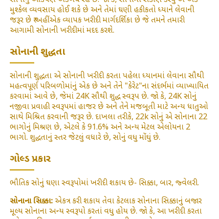
સોનાનું આકર્ષણ અકબંધ રહે છે. જો કે, સોનામાં રોકાણ કરવું એ એક
મુશ્કેલ વ્યવસાય હોઈ શકે છે અને તેમાં ઘણી હકીકતો ધ્યાને લેવાની
જરૂર છે ₹ અહીં એક વ્યાપક ખરીદી માર્ગદર્શિકા છે જે તમને તમારી
આગામી સોનાની ખરીદીમાં મદદ કરશે.
સોનાની શુદ્ધતા
સોનાની શુદ્ધતા એ સોનાની ખરીદી કરતા પહેલા ધ્યાનમાં લેવાના સૌથી
મહત્વપૂર્ણ પરિબળોમાંનું એક છે અને તેને "કેરેટ"ના સંદર્ભમાં વ્યાખ્યાયિત
કરવામાં આવે છે, જેમાં 24K સૌથી શુદ્ધ સ્વરૂપ છે. જો કે, 24K સોનું
નજીવા પ્રવાહી સ્વરૂપમાં હાજર છે અને તેને મજબૂતી માટે અન્ય ધાતુઓ
સાથે મિશ્રિત કરવાની જરૂર છે. દાખલા તરીકે, 22k સોનું એ સોનાના 22
ભાગોનું મિશ્રણ છે, એટલે કે 91.6% અને અન્ય મેટલ એલોયના 2
ભાગો. શુદ્ધતાનું સ્તર જેટલું વધારે છે, સોનું વધુ મોંઘું છે.
ગોલ્ડ પ્રકાર
ભૌતિક સોનું ઘણા સ્વરૂપોમાં ખરીદી શકાય છે- સિક્કા, બાર, જ્વેલરી.
સોનાના સિક્કા:
એકત્ર કરી શકાય તેવા કેટલાક સોનાના સિક્કાનું બજાર
મૂલ્ય સોનાના અન્ય સ્વરૂપો કરતાં વધુ હોય છે. જો કે, આ ખરીદી કરતા