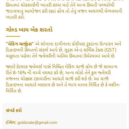
કિંમતમાં ચોકસાઈની ખાતરી કરવા માટે તેને અન્ય કિંમતી પથ્થરોથી
જડાવવાનું આયોજન કરી રહ્યાં હોવ તો તેનું વજન અલગથી મેળવવાની
ખાતરી કરો.
ગોલ્ડ બાય બેક શરતો
"મેકિંગ ચાર્જીસ"
એ સોનાના દાગીનાના કોઈપણ ટુકડાના ઉત્પાદન અને
ડિઝાઇનની કિંમતનો સંદર્ભ આપે છે. ગુડ્સ એન્ડ સર્વિસ ટેક્સ (GST)
વસૂલતા પહેલા તેને જ્વેલરીની અંતિમ કિંમતમાં ઉમેરવામાં આવે છે.
જ્યારે કેટલાક જ્વેલર્સ પાસે નિશ્ચિત મેકિંગ ચાર્જ હોય છે જે સામાન્ય
રીતે 8-16% ની વચ્ચે વધઘટ કરે છે, અન્ય લોકો તેને કુલ જ્વેલરી
વજનના ચોક્કસ ટકાવારીના આધારે ચાર્જ કરી શકે છે. આ ચાર્જ
ડિઝાઇનના આધારે બદલાય છે અને તે ભાગ માનવ નિર્મિત છે કે મશીન-
નિર્મિત છે.
સંપર્ક કરો
ઈમેલ:
goldsrate@gmail.com