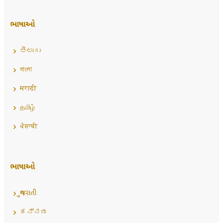
ભાષાઓ
తెలుగు
বাংলা
मराठी
தமிழ்
ਪੰਜਾਬੀ
ભાષાઓ
ગુજરાતી
ಕನ್ನಡ