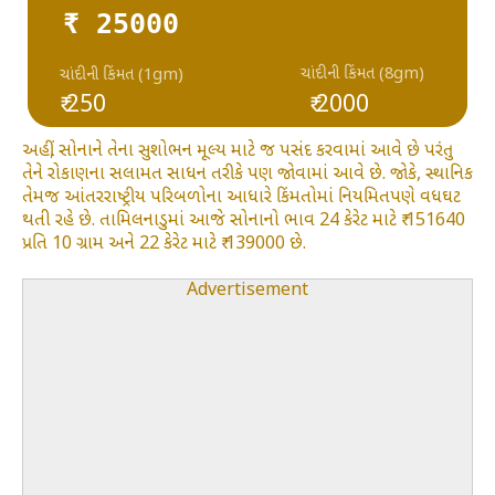
₹ 25000
ચાંદીની કિંમત (8gm)
ચાંદીની કિંમત (1gm)
₹ 250
₹ 2000
અહીં, સોનાને તેના સુશોભન મૂલ્ય માટે જ પસંદ કરવામાં આવે છે પરંતુ
તેને રોકાણના સલામત સાધન તરીકે પણ જોવામાં આવે છે. જોકે, સ્થાનિક
તેમજ આંતરરાષ્ટ્રીય પરિબળોના આધારે કિંમતોમાં નિયમિતપણે વધઘટ
થતી રહે છે. તામિલનાડુમાં આજે સોનાનો ભાવ 24 કેરેટ માટે ₹ 151640
પ્રતિ 10 ગ્રામ અને 22 કેરેટ માટે ₹ 139000 છે.
Advertisement