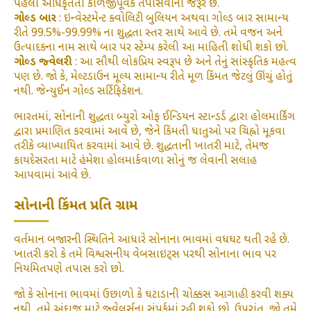
પહેલા અધિકૃતતા કાળજીપૂર્વક તપાસવાની જરૂર છે.
ગોલ્ડ બાર
: ઇન્વેસ્ટમેન્ટ ક્વોલિટી બુલિયન અથવા ગોલ્ડ બાર સામાન્ય
રીતે 99.5%-99.99% ના શુદ્ધતા સ્તર સાથે આવે છે. તમે વજન અને
ઉત્પાદકના નામ સાથે બાર પર સ્ટેમ્પ કરેલી આ માહિતી શોધી શકો છો.
ગોલ્ડ જ્વેલરી
: આ સૌથી લોકપ્રિય સ્વરૂપ છે અને તેનું સાંસ્કૃતિક મહત્વ
પણ છે. જો કે, મેલ્ટડાઉન મૂલ્ય સામાન્ય રીતે મૂળ કિંમત જેટલું ઊંચું હોતું
નથી. જેન્યુઈન ગોલ્ડ સર્ટિફિકેશન.
ભારતમાં, સોનાની શુદ્ધતા બ્યુરો ઓફ ઈન્ડિયન સ્ટાન્ડર્ડ દ્વારા હોલમાર્કિંગ
દ્વારા પ્રમાણિત કરવામાં આવે છે, જેને કિંમતી ધાતુઓ પર ચિહ્નો મૂકવા
તરીકે વ્યાખ્યાયિત કરવામાં આવે છે. શુદ્ધતાની ખાતરી માટે, તેમજ
કાયદેસરતા માટે હંમેશા હોલમાર્કવાળા સોનું જ લેવાની સલાહ
આપવામાં આવે છે.
સોનાની કિંમત પ્રતિ ગ્રામ
વર્તમાન બજારની સ્થિતિને આધારે સોનાના ભાવમાં વધઘટ થતી રહે છે.
ખાતરી કરો કે તમે વિશ્વસનીય વેબસાઇટ્સ પરથી સોનાના ભાવ પર
નિયમિતપણે તપાસ કરો છો.
જો કે સોનાના ભાવમાં ઉછાળો કે ઘટાડાની ચોક્કસ આગાહી કરવી શક્ય
નથી, તમે અંદાજ માટે જ્વેલર્સના સંપર્કમાં રહી શકો છો. ઉપરાંત, જો તમે