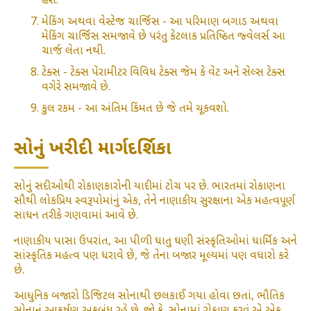
હશે.
મેકિંગ અથવા વેસ્ટેજ ચાર્જિસ - આ પરિમાણ બગાડ અથવા
મેકિંગ ચાર્જિસ સમજાવે છે પરંતુ કેટલાક પ્રતિષ્ઠિત જ્વેલર્સ આ
ચાર્જ લેતા નથી.
ટેક્સ - ટેક્સ પેરામીટર વિવિધ ટેક્સ જેમ કે વેટ અને સેલ્સ ટેક્સ
વગેરે સમજાવે છે.
કુલ રકમ - આ અંતિમ કિંમત છે જે તમે ચૂકવશો.
સોનું ખરીદી માર્ગદર્શિકા
સોનું સદીઓથી રોકાણકારોની યાદીમાં ટોચ પર છે. ભારતમાં રોકાણના
સૌથી લોકપ્રિય સ્વરૂપોમાંનું એક, તેને નાણાકીય સુરક્ષાના એક મહત્વપૂર્ણ
સાધન તરીકે ગણવામાં આવે છે.
નાણાકીય પાસા ઉપરાંત, આ પીળી ધાતુ ઘણી સંસ્કૃતિઓમાં ધાર્મિક અને
સાંસ્કૃતિક મહત્વ પણ ધરાવે છે, જે તેના બજાર મૂલ્યમાં પણ વધારો કરે
છે.
આધુનિક બજારો ડિજિટલ સોનાથી છલકાઈ ગયા હોવા છતાં, ભૌતિક