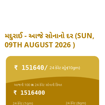
મદુરાઈ - આજે સોનાનો દર (SUN,
09TH AUGUST 2026 )
₹ 151640/
24 કેરેટ સોનું (10gm)
આજની 100 ગ્રામ 24 કેરેટ સોનાની કિંમત
₹ 1516400
24 કેરેટ (8gm)
24 કેરેટ (1gm)