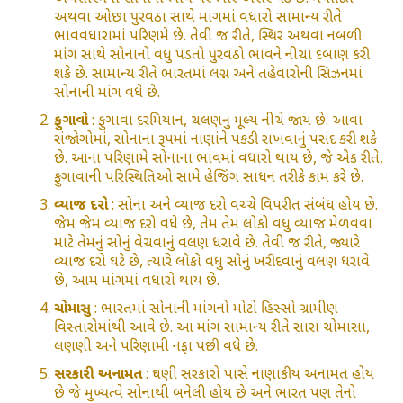
અથવા ઓછા પુરવઠા સાથે માંગમાં વધારો સામાન્ય રીતે
ભાવવધારામાં પરિણમે છે. તેવી જ રીતે, સ્થિર અથવા નબળી
માંગ સાથે સોનાનો વધુ પડતો પુરવઠો ભાવને નીચા દબાણ કરી
શકે છે. સામાન્ય રીતે ભારતમાં લગ્ન અને તહેવારોની સિઝનમાં
સોનાની માંગ વધે છે.
ફુગાવો
: ફુગાવા દરમિયાન, ચલણનું મૂલ્ય નીચે જાય છે. આવા
સંજોગોમાં, સોનાના રૂપમાં નાણાંને પકડી રાખવાનું પસંદ કરી શકે
છે. આના પરિણામે સોનાના ભાવમાં વધારો થાય છે, જે એક રીતે,
ફુગાવાની પરિસ્થિતિઓ સામે હેજિંગ સાધન તરીકે કામ કરે છે.
વ્યાજ દરો
: સોના અને વ્યાજ દરો વચ્ચે વિપરીત સંબંધ હોય છે.
જેમ જેમ વ્યાજ દરો વધે છે, તેમ તેમ લોકો વધુ વ્યાજ મેળવવા
માટે તેમનું સોનું વેચવાનું વલણ ધરાવે છે. તેવી જ રીતે, જ્યારે
વ્યાજ દરો ઘટે છે, ત્યારે લોકો વધુ સોનું ખરીદવાનું વલણ ધરાવે
છે, આમ માંગમાં વધારો થાય છે.
ચોમાસુ
: ભારતમાં સોનાની માંગનો મોટો હિસ્સો ગ્રામીણ
વિસ્તારોમાંથી આવે છે. આ માંગ સામાન્ય રીતે સારા ચોમાસા,
લણણી અને પરિણામી નફા પછી વધે છે.
સરકારી અનામત
: ઘણી સરકારો પાસે નાણાકીય અનામત હોય
છે જે મુખ્યત્વે સોનાથી બનેલી હોય છે અને ભારત પણ તેનો