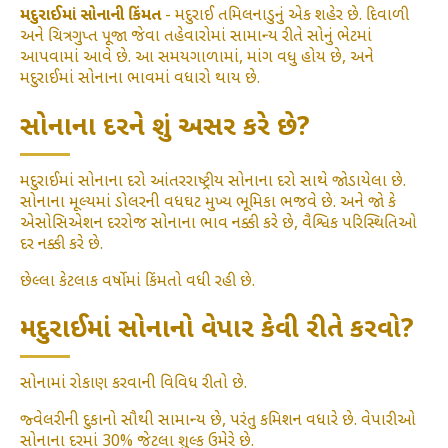
મદુરાઈમાં સોનાની કિંમત
- મદુરાઈ તમિલનાડુનું એક શહેર છે. દિવાળી
અને ચિત્રગુપ્ત પૂજા જેવા તહેવારોમાં સામાન્ય રીતે સોનું ભેટમાં
આપવામાં આવે છે. આ સમયગાળામાં, માંગ વધુ હોય છે, અને
મદુરાઈમાં સોનાના ભાવમાં વધારો થાય છે.
સોનાના દરને શું અસર કરે છે?
મદુરાઈમાં સોનાના દરો આંતરરાષ્ટ્રીય સોનાના દરો સાથે જોડાયેલા છે.
સોનાના મૂલ્યમાં ડોલરની વધઘટ મુખ્ય ભૂમિકા ભજવે છે. અને જો કે
એસોસિએશન દરરોજ સોનાના ભાવ નક્કી કરે છે, વૈશ્વિક પરિસ્થિતિઓ
દર નક્કી કરે છે.
છેલ્લા કેટલાક વર્ષોમાં કિંમતો વધી રહી છે.
મદુરાઈમાં સોનાનો વેપાર કેવી રીતે કરવો?
સોનામાં રોકાણ કરવાની વિવિધ રીતો છે.
જ્વેલરીની દુકાનો સૌથી સામાન્ય છે, પરંતુ કમિશન વધારે છે. વેપારીઓ
સોનાના દરમાં 30% જેટલા શુલ્ક ઉમેરે છે.