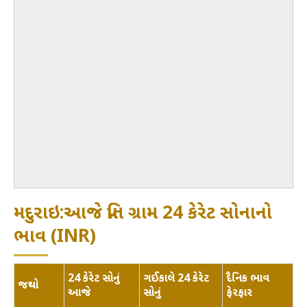
મદુરાઇ:આજે પ્રતિ ગ્રામ 24 કેરેટ સોનાનો
ભાવ (INR)
24 કેરેટ સોનું
ગઈકાલે 24 કેરેટ
દૈનિક ભાવ
જથ્થો
આજે
સોનું
ફેરફાર