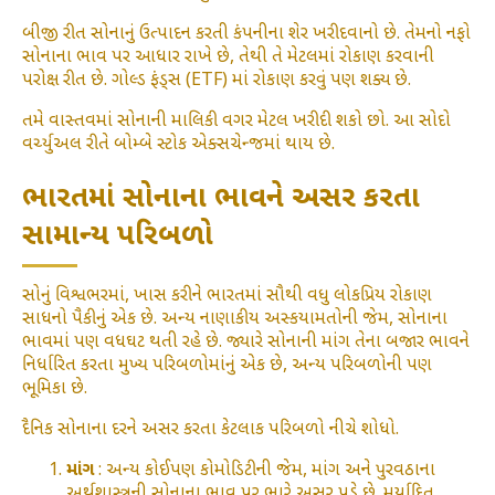
બીજી રીત સોનાનું ઉત્પાદન કરતી કંપનીના શેર ખરીદવાનો છે. તેમનો નફો
સોનાના ભાવ પર આધાર રાખે છે, તેથી તે મેટલમાં રોકાણ કરવાની
પરોક્ષ રીત છે. ગોલ્ડ ફંડ્સ (ETF) માં રોકાણ કરવું પણ શક્ય છે.
તમે વાસ્તવમાં સોનાની માલિકી વગર મેટલ ખરીદી શકો છો. આ સોદો
વર્ચ્યુઅલ રીતે બોમ્બે સ્ટોક એક્સચેન્જમાં થાય છે.
ભારતમાં સોનાના ભાવને અસર કરતા
સામાન્ય પરિબળો
સોનું વિશ્વભરમાં, ખાસ કરીને ભારતમાં સૌથી વધુ લોકપ્રિય રોકાણ
સાધનો પૈકીનું એક છે. અન્ય નાણાકીય અસ્કયામતોની જેમ, સોનાના
ભાવમાં પણ વધઘટ થતી રહે છે. જ્યારે સોનાની માંગ તેના બજાર ભાવને
નિર્ધારિત કરતા મુખ્ય પરિબળોમાંનું એક છે, અન્ય પરિબળોની પણ
ભૂમિકા છે.
દૈનિક સોનાના દરને અસર કરતા કેટલાક પરિબળો નીચે શોધો.
માંગ
: અન્ય કોઈપણ કોમોડિટીની જેમ, માંગ અને પુરવઠાના
અર્થશાસ્ત્રની સોનાના ભાવ પર ભારે અસર પડે છે. મર્યાદિત