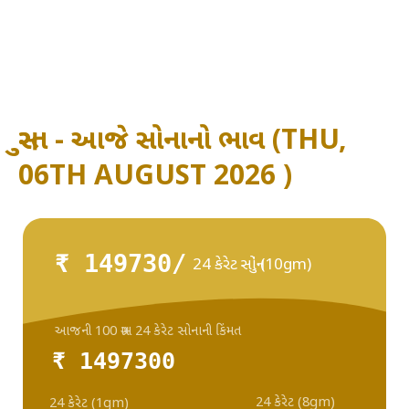
સુરત - આજે સોનાનો ભાવ (THU,
06TH AUGUST 2026 )
₹ 149730/
24 કેરેટ સોનું (10gm)
આજની 100 ગ્રામ 24 કેરેટ સોનાની કિંમત
₹ 1497300
24 કેરેટ (8gm)
24 કેરેટ (1gm)