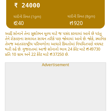
₹ 24000
ચાંદીની કિંમત (8gm)
ચાંદીની કિંમત (1gm)
₹ 240
₹ 1920
અહીં, સોનાને તેના સુશોભન મૂલ્ય માટે જ પસંદ કરવામાં આવે છે પરંતુ
તેને રોકાણના સલામત સાધન તરીકે પણ જોવામાં આવે છે. જોકે, સ્થાનિક
તેમજ આંતરરાષ્ટ્રીય પરિબળોના આધારે કિંમતોમાં નિયમિતપણે વધઘટ
થતી રહે છે. ગુજરાતમાં આજે સોનાનો ભાવ 24 કેરેટ માટે ₹ 149730
પ્રતિ 10 ગ્રામ અને 22 કેરેટ માટે ₹ 137250 છે.
Advertisement