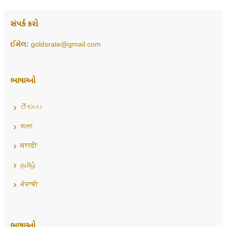
સંપર્ક કરો
ઈમેલ:
goldsrate@gmail.com
ભાષાઓ
తెలుగు
বাংলা
मराठी
தமிழ்
ਪੰਜਾਬੀ
ભાષાઓ