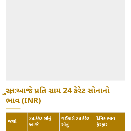
સુરત:આજે પ્રતિ ગ્રામ 24 કેરેટ સોનાનો
ભાવ (INR)
24 કેરેટ સોનું
ગઈકાલે 24 કેરેટ
દૈનિક ભાવ
જથ્થો
આજે
સોનું
ફેરફાર