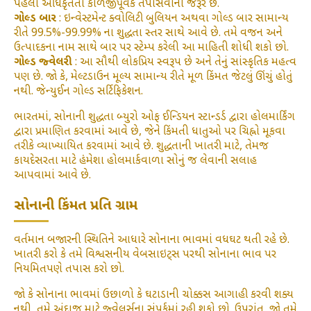
પહેલા અધિકૃતતા કાળજીપૂર્વક તપાસવાની જરૂર છે.
ગોલ્ડ બાર
: ઇન્વેસ્ટમેન્ટ ક્વોલિટી બુલિયન અથવા ગોલ્ડ બાર સામાન્ય
રીતે 99.5%-99.99% ના શુદ્ધતા સ્તર સાથે આવે છે. તમે વજન અને
ઉત્પાદકના નામ સાથે બાર પર સ્ટેમ્પ કરેલી આ માહિતી શોધી શકો છો.
ગોલ્ડ જ્વેલરી
: આ સૌથી લોકપ્રિય સ્વરૂપ છે અને તેનું સાંસ્કૃતિક મહત્વ
પણ છે. જો કે, મેલ્ટડાઉન મૂલ્ય સામાન્ય રીતે મૂળ કિંમત જેટલું ઊંચું હોતું
નથી. જેન્યુઈન ગોલ્ડ સર્ટિફિકેશન.
ભારતમાં, સોનાની શુદ્ધતા બ્યુરો ઓફ ઈન્ડિયન સ્ટાન્ડર્ડ દ્વારા હોલમાર્કિંગ
દ્વારા પ્રમાણિત કરવામાં આવે છે, જેને કિંમતી ધાતુઓ પર ચિહ્નો મૂકવા
તરીકે વ્યાખ્યાયિત કરવામાં આવે છે. શુદ્ધતાની ખાતરી માટે, તેમજ
કાયદેસરતા માટે હંમેશા હોલમાર્કવાળા સોનું જ લેવાની સલાહ
આપવામાં આવે છે.
સોનાની કિંમત પ્રતિ ગ્રામ
વર્તમાન બજારની સ્થિતિને આધારે સોનાના ભાવમાં વધઘટ થતી રહે છે.
ખાતરી કરો કે તમે વિશ્વસનીય વેબસાઇટ્સ પરથી સોનાના ભાવ પર
નિયમિતપણે તપાસ કરો છો.
જો કે સોનાના ભાવમાં ઉછાળો કે ઘટાડાની ચોક્કસ આગાહી કરવી શક્ય
નથી, તમે અંદાજ માટે જ્વેલર્સના સંપર્કમાં રહી શકો છો. ઉપરાંત, જો તમે