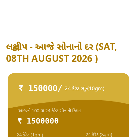
લક્ષદ્વીપ - આજે સોનાનો દર (SAT,
08TH AUGUST 2026 )
₹ 150000/
24 કેરેટ સોનું (10gm)
આજની 100 ગ્રામ 24 કેરેટ સોનાની કિંમત
₹ 1500000
24 કેરેટ (8gm)
24 કેરેટ (1gm)