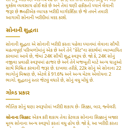
સોનાનું આકર્ષણ અકબંધ રહે છે. જો કે, સોનામાં રોકાણ કરવું એ એક
મુશ્કેલ વ્યવસાય હોઈ શકે છે અને તેમાં ઘણી હકીકતો ધ્યાને લેવાની
જરૂર છે ₹ અહીં એક વ્યાપક ખરીદી માર્ગદર્શિકા છે જે તમને તમારી
આગામી સોનાની ખરીદીમાં મદદ કરશે.
સોનાની શુદ્ધતા
સોનાની શુદ્ધતા એ સોનાની ખરીદી કરતા પહેલા ધ્યાનમાં લેવાના સૌથી
મહત્વપૂર્ણ પરિબળોમાંનું એક છે અને તેને "કેરેટ"ના સંદર્ભમાં વ્યાખ્યાયિત
કરવામાં આવે છે, જેમાં 24K સૌથી શુદ્ધ સ્વરૂપ છે. જો કે, 24K સોનું
નજીવા પ્રવાહી સ્વરૂપમાં હાજર છે અને તેને મજબૂતી માટે અન્ય ધાતુઓ
સાથે મિશ્રિત કરવાની જરૂર છે. દાખલા તરીકે, 22k સોનું એ સોનાના 22
ભાગોનું મિશ્રણ છે, એટલે કે 91.6% અને અન્ય મેટલ એલોયના 2
ભાગો. શુદ્ધતાનું સ્તર જેટલું વધારે છે, સોનું વધુ મોંઘું છે.
ગોલ્ડ પ્રકાર
ભૌતિક સોનું ઘણા સ્વરૂપોમાં ખરીદી શકાય છે- સિક્કા, બાર, જ્વેલરી.
સોનાના સિક્કા:
એકત્ર કરી શકાય તેવા કેટલાક સોનાના સિક્કાનું બજાર
મૂલ્ય સોનાના અન્ય સ્વરૂપો કરતાં વધુ હોય છે. જો કે, આ ખરીદી કરતા