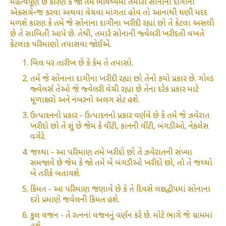
મહત્વપૂર્ણ છે કારણ કે જો તમે ભવિષ્યમાં તમારા સોનાના દાગીના
એક્સચેન્જ કરવા અથવા વેચવા માંગતા હોવ તો આનાથી ઘણી મદદ
મળશે કારણ કે તમે જે સોનાના દાગીના ખરીદી રહ્યાં છો તે કેટલા અસલી
છે તે સાબિતી આપે છે. તેથી, તમારે સોનાની જ્વેલરી ખરીદતી વખતે
કેટલાક પરિમાણો તપાસવા જોઈએ.
બિલ પર તારીખ છે કે કેમ તે તપાસો.
તમે જે સોનાના દાગીના ખરીદી રહ્યા છો તેનો કયો પ્રકાર છે. ગોલ્ડ
જ્વેલર્સ તેઓ જે જ્વેલરી વેચી રહ્યા છે તેના દરેક પ્રકાર માટે
મૂળાક્ષરો અને નંબરનો અલગ સેટ હશે.
ઉત્પાદનનો પ્રકાર - ઉત્પાદનનો પ્રકાર વર્ણવે છે કે તમે જે ઝવેરાત
ખરીદો છો તે શું છે જેમ કે વીંટી, કાનની વીંટી, બંગડીઓ, નેકલેસ
વગેરે.
જથ્થા - આ પરિમાણ તમે ખરીદો છો તે ઝવેરાતની સંખ્યા
સમજાવે છે જેમ કે જો તમે બે બંગડીઓ ખરીદો છો, તો તે જથ્થો
બે તરીકે બતાવશે.
કિંમત - આ પરિમાણ જણાવે છે કે તે દિવસે લક્ષદ્વીપમાં સોનાના
દરો પ્રમાણે જવેલની કિંમત હશે.
કુલ વજન - તે રત્નનાં વજનનું વર્ણન કરે છે. મોટે ભાગે જે ગ્રામમાં