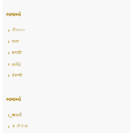
ભાષાઓ
తెలుగు
বাংলা
मराठी
தமிழ்
ਪੰਜਾਬੀ
ભાષાઓ
ગુજરાતી
ಕನ್ನಡ