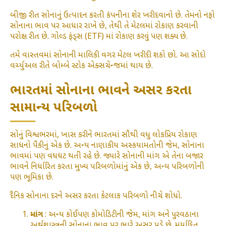
બીજી રીત સોનાનું ઉત્પાદન કરતી કંપનીના શેર ખરીદવાનો છે. તેમનો નફો
સોનાના ભાવ પર આધાર રાખે છે, તેથી તે મેટલમાં રોકાણ કરવાની
પરોક્ષ રીત છે. ગોલ્ડ ફંડ્સ (ETF) માં રોકાણ કરવું પણ શક્ય છે.
તમે વાસ્તવમાં સોનાની માલિકી વગર મેટલ ખરીદી શકો છો. આ સોદો
વર્ચ્યુઅલ રીતે બોમ્બે સ્ટોક એક્સચેન્જમાં થાય છે.
ભારતમાં સોનાના ભાવને અસર કરતા
સામાન્ય પરિબળો
સોનું વિશ્વભરમાં, ખાસ કરીને ભારતમાં સૌથી વધુ લોકપ્રિય રોકાણ
સાધનો પૈકીનું એક છે. અન્ય નાણાકીય અસ્કયામતોની જેમ, સોનાના
ભાવમાં પણ વધઘટ થતી રહે છે. જ્યારે સોનાની માંગ એ તેના બજાર
ભાવને નિર્ધારિત કરતા મુખ્ય પરિબળોમાંનું એક છે, અન્ય પરિબળોની
પણ ભૂમિકા છે.
દૈનિક સોનાના દરને અસર કરતા કેટલાક પરિબળો નીચે શોધો.
માંગ
: અન્ય કોઈપણ કોમોડિટીની જેમ, માંગ અને પુરવઠાના
અર્થશાસ્ત્રની સોનાના ભાવ પર ભારે અસર પડે છે. મર્યાદિત