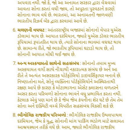
અપવાદ નથી. જો કે, જો આ અનામત સરકાર દ્વારા વેચવામાં
આવતા સોના કરતાં વધી જાય, તો અપૂરતા પુરવઠાને કારણે
સોનાના ભાવ વધે છે. ભારતમાં, આ અનામતની જાળવણી
ભારતીય રિઝર્વ બેંક દ્વારા કરવામાં આવે છે.
ચલણની વધઘટ
: આંતરરાષ્ટ્રીય બજારમાં સોનાનો વેપાર યુએસ
ડૉલામાં થાય છે. આયાત દરમિયાન, જ્યારે યુએસ ડૉલર ભારતીય
રૂપિયામાં રૂપાંતરિત થાય છે, ત્યારે સોનાના ભાવમાં વધઘટ થાય
છે. સામાન્ય રીતે, જો ભારતીય રૂપિયામાં ઘટાડો થાય છે, તો
સોનાની આયાત મોંઘી થઈ જાય છે.
અન્ય અસ્કયામતો સાથેનો સહસંબંધ
: સોનાનો તમામ મુખ્ય
અસ્કયામત વર્ગો સાથે નીચાથી નકારાત્મક સંબંધ છે અને આ
રીતે તે અત્યંત અસરકારક પોર્ટફોલિયો ડાઇવર્સિફાયર બનાવે છે.
નિષ્ણાતોના મતે, સોનું વ્યક્તિના પોર્ટફોલિયોને અસ્થિરતાથી
રક્ષણ આપે છે કારણ કે મોટાભાગના એસેટ ક્લાસના વળતરને
અસર કરતા પરિબળો સોનાના ભાવને વધુ પ્રભાવિત કરતા નથી.
કેટલાક એવું પણ માને છે કે જેમ જેમ કંપનીના શેર ઘટે છે તેમ તેમ
સોના અને ઇક્વિટી વચ્ચે વિપરીત સહસંબંધ વિકસી શકે છે.
ભૌગોલિક રાજકીય પરિબળો
: ભૌગોલિક રાજકીય ઉથલપાથલ
દરમિયાન, જેમ કે યુદ્ધ, સોનાની માંગ પાર્કિંગ ભંડોળ માટે સલામત
આશ્રયસ્થાન તરીકે વધે છે. આમ, જ્યારે ભૌગોલિક રાજકીય