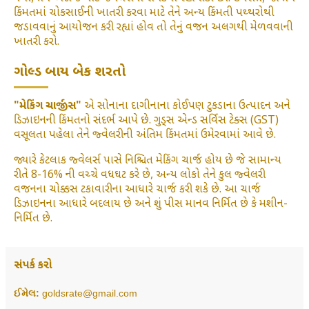
કિંમતમાં ચોકસાઈની ખાતરી કરવા માટે તેને અન્ય કિંમતી પથ્થરોથી
જડાવવાનું આયોજન કરી રહ્યાં હોવ તો તેનું વજન અલગથી મેળવવાની
ખાતરી કરો.
ગોલ્ડ બાય બેક શરતો
"મેકિંગ ચાર્જીસ"
એ સોનાના દાગીનાના કોઈપણ ટુકડાના ઉત્પાદન અને
ડિઝાઇનની કિંમતનો સંદર્ભ આપે છે. ગુડ્સ એન્ડ સર્વિસ ટેક્સ (GST)
વસૂલતા પહેલા તેને જ્વેલરીની અંતિમ કિંમતમાં ઉમેરવામાં આવે છે.
જ્યારે કેટલાક જ્વેલર્સ પાસે નિશ્ચિત મેકિંગ ચાર્જ હોય છે જે સામાન્ય
રીતે 8-16% ની વચ્ચે વધઘટ કરે છે, અન્ય લોકો તેને કુલ જ્વેલરી
વજનના ચોક્કસ ટકાવારીના આધારે ચાર્જ કરી શકે છે. આ ચાર્જ
ડિઝાઇનના આધારે બદલાય છે અને શું પીસ માનવ નિર્મિત છે કે મશીન-
નિર્મિત છે.
સંપર્ક કરો
ઈમેલ:
goldsrate@gmail.com