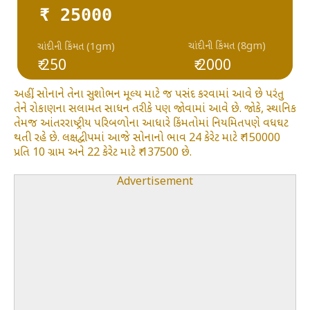
₹ 25000
ચાંદીની કિંમત (8gm)
ચાંદીની કિંમત (1gm)
₹ 250
₹ 2000
અહીં, સોનાને તેના સુશોભન મૂલ્ય માટે જ પસંદ કરવામાં આવે છે પરંતુ
તેને રોકાણના સલામત સાધન તરીકે પણ જોવામાં આવે છે. જોકે, સ્થાનિક
તેમજ આંતરરાષ્ટ્રીય પરિબળોના આધારે કિંમતોમાં નિયમિતપણે વધઘટ
થતી રહે છે. લક્ષદ્વીપમાં આજે સોનાનો ભાવ 24 કેરેટ માટે ₹ 150000
પ્રતિ 10 ગ્રામ અને 22 કેરેટ માટે ₹ 137500 છે.
Advertisement