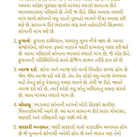
અથવા ઓછા પુરવઠા સાથે માંગમાં વધારો સામાન્ય રીતે
ભાવવધારામાં પરિણમે છે. તેવી જ રીતે, સ્થિર અથવા નબળી
માંગ સાથે સોનાનો વધુ પડતો પુરવઠો ભાવને નીચા દબાણ કરી
શકે છે. સામાન્ય રીતે ભારતમાં લગ્ન અને તહેવારોની સિઝનમાં
સોનાની માંગ વધે છે.
ફુગાવો
: ફુગાવા દરમિયાન, ચલણનું મૂલ્ય નીચે જાય છે. આવા
સંજોગોમાં, સોનાના રૂપમાં નાણાંને પકડી રાખવાનું પસંદ કરી શકે
છે. આના પરિણામે સોનાના ભાવમાં વધારો થાય છે, જે એક રીતે,
ફુગાવાની પરિસ્થિતિઓ સામે હેજિંગ સાધન તરીકે કામ કરે છે.
વ્યાજ દરો
: સોના અને વ્યાજ દરો વચ્ચે વિપરીત સંબંધ હોય છે.
જેમ જેમ વ્યાજ દરો વધે છે, તેમ તેમ લોકો વધુ વ્યાજ મેળવવા
માટે તેમનું સોનું વેચવાનું વલણ ધરાવે છે. તેવી જ રીતે, જ્યારે
વ્યાજ દરો ઘટે છે, ત્યારે લોકો વધુ સોનું ખરીદવાનું વલણ ધરાવે
છે, આમ માંગમાં વધારો થાય છે.
ચોમાસુ
: ભારતમાં સોનાની માંગનો મોટો હિસ્સો ગ્રામીણ
વિસ્તારોમાંથી આવે છે. આ માંગ સામાન્ય રીતે સારા ચોમાસા,
લણણી અને પરિણામી નફા પછી વધે છે.
સરકારી અનામત
: ઘણી સરકારો પાસે નાણાકીય અનામત હોય
છે જે મુખ્યત્વે સોનાથી બનેલી હોય છે અને ભારત પણ તેનો