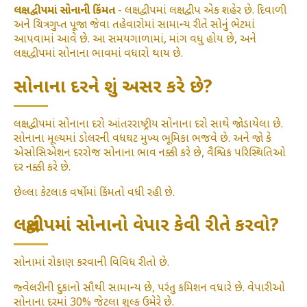
લક્ષદ્વીપમાં સોનાની કિંમત
- લક્ષદ્વીપમાં લક્ષદ્વીપ એક શહેર છે. દિવાળી
અને ચિત્રગુપ્ત પૂજા જેવા તહેવારોમાં સામાન્ય રીતે સોનું ભેટમાં
આપવામાં આવે છે. આ સમયગાળામાં, માંગ વધુ હોય છે, અને
લક્ષદ્વીપમાં સોનાના ભાવમાં વધારો થાય છે.
સોનાના દરને શું અસર કરે છે?
લક્ષદ્વીપમાં સોનાના દરો આંતરરાષ્ટ્રીય સોનાના દરો સાથે જોડાયેલા છે.
સોનાના મૂલ્યમાં ડોલરની વધઘટ મુખ્ય ભૂમિકા ભજવે છે. અને જો કે
એસોસિએશન દરરોજ સોનાના ભાવ નક્કી કરે છે, વૈશ્વિક પરિસ્થિતિઓ
દર નક્કી કરે છે.
છેલ્લા કેટલાક વર્ષોમાં કિંમતો વધી રહી છે.
લક્ષદ્વીપમાં સોનાનો વેપાર કેવી રીતે કરવો?
સોનામાં રોકાણ કરવાની વિવિધ રીતો છે.
જ્વેલરીની દુકાનો સૌથી સામાન્ય છે, પરંતુ કમિશન વધારે છે. વેપારીઓ
સોનાના દરમાં 30% જેટલા શુલ્ક ઉમેરે છે.