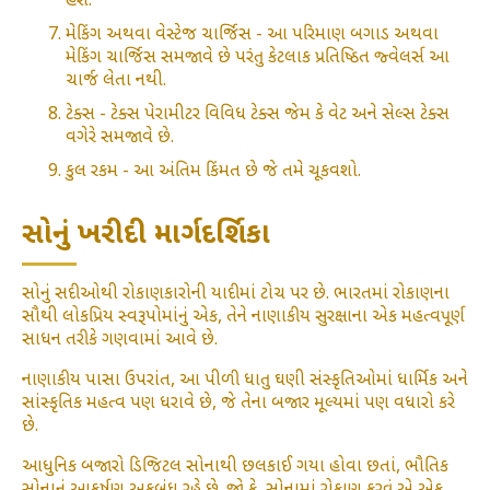
હશે.
મેકિંગ અથવા વેસ્ટેજ ચાર્જિસ - આ પરિમાણ બગાડ અથવા
મેકિંગ ચાર્જિસ સમજાવે છે પરંતુ કેટલાક પ્રતિષ્ઠિત જ્વેલર્સ આ
ચાર્જ લેતા નથી.
ટેક્સ - ટેક્સ પેરામીટર વિવિધ ટેક્સ જેમ કે વેટ અને સેલ્સ ટેક્સ
વગેરે સમજાવે છે.
કુલ રકમ - આ અંતિમ કિંમત છે જે તમે ચૂકવશો.
સોનું ખરીદી માર્ગદર્શિકા
સોનું સદીઓથી રોકાણકારોની યાદીમાં ટોચ પર છે. ભારતમાં રોકાણના
સૌથી લોકપ્રિય સ્વરૂપોમાંનું એક, તેને નાણાકીય સુરક્ષાના એક મહત્વપૂર્ણ
સાધન તરીકે ગણવામાં આવે છે.
નાણાકીય પાસા ઉપરાંત, આ પીળી ધાતુ ઘણી સંસ્કૃતિઓમાં ધાર્મિક અને
સાંસ્કૃતિક મહત્વ પણ ધરાવે છે, જે તેના બજાર મૂલ્યમાં પણ વધારો કરે
છે.
આધુનિક બજારો ડિજિટલ સોનાથી છલકાઈ ગયા હોવા છતાં, ભૌતિક