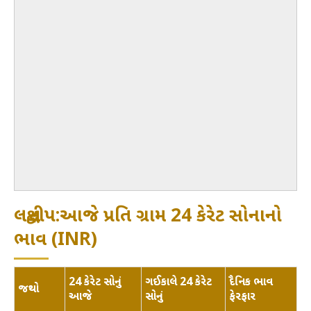
લક્ષદ્વીપ:આજે પ્રતિ ગ્રામ 24 કેરેટ સોનાનો
ભાવ (INR)
24 કેરેટ સોનું
ગઈકાલે 24 કેરેટ
દૈનિક ભાવ
જથ્થો
આજે
સોનું
ફેરફાર