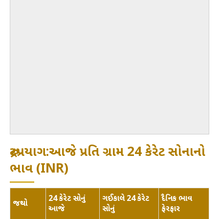
રુદ્રપ્રયાગ:આજે પ્રતિ ગ્રામ 24 કેરેટ સોનાનો
ભાવ (INR)
24 કેરેટ સોનું
ગઈકાલે 24 કેરેટ
દૈનિક ભાવ
જથ્થો
આજે
સોનું
ફેરફાર