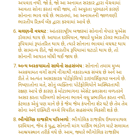
અપવાદ નથી. જો કે, જો આ અનામત સરકાર દ્વારા વેચવામાં
આવતા સોના કરતાં વધી જાય, તો અપૂરતા પુરવઠાને કારણે
સોનાના ભાવ વધે છે. ભારતમાં, આ અનામતની જાળવણી
ભારતીય રિઝર્વ બેંક દ્વારા કરવામાં આવે છે.
ચલણની વધઘટ
: આંતરરાષ્ટ્રીય બજારમાં સોનાનો વેપાર યુએસ
ડૉલામાં થાય છે. આયાત દરમિયાન, જ્યારે યુએસ ડૉલર ભારતીય
રૂપિયામાં રૂપાંતરિત થાય છે, ત્યારે સોનાના ભાવમાં વધઘટ થાય
છે. સામાન્ય રીતે, જો ભારતીય રૂપિયામાં ઘટાડો થાય છે, તો
સોનાની આયાત મોંઘી થઈ જાય છે.
અન્ય અસ્કયામતો સાથેનો સહસંબંધ
: સોનાનો તમામ મુખ્ય
અસ્કયામત વર્ગો સાથે નીચાથી નકારાત્મક સંબંધ છે અને આ
રીતે તે અત્યંત અસરકારક પોર્ટફોલિયો ડાઇવર્સિફાયર બનાવે છે.
નિષ્ણાતોના મતે, સોનું વ્યક્તિના પોર્ટફોલિયોને અસ્થિરતાથી
રક્ષણ આપે છે કારણ કે મોટાભાગના એસેટ ક્લાસના વળતરને
અસર કરતા પરિબળો સોનાના ભાવને વધુ પ્રભાવિત કરતા નથી.
કેટલાક એવું પણ માને છે કે જેમ જેમ કંપનીના શેર ઘટે છે તેમ તેમ
સોના અને ઇક્વિટી વચ્ચે વિપરીત સહસંબંધ વિકસી શકે છે.
ભૌગોલિક રાજકીય પરિબળો
: ભૌગોલિક રાજકીય ઉથલપાથલ
દરમિયાન, જેમ કે યુદ્ધ, સોનાની માંગ પાર્કિંગ ભંડોળ માટે સલામત
આશ્રયસ્થાન તરીકે વધે છે. આમ, જ્યારે ભૌગોલિક રાજકીય