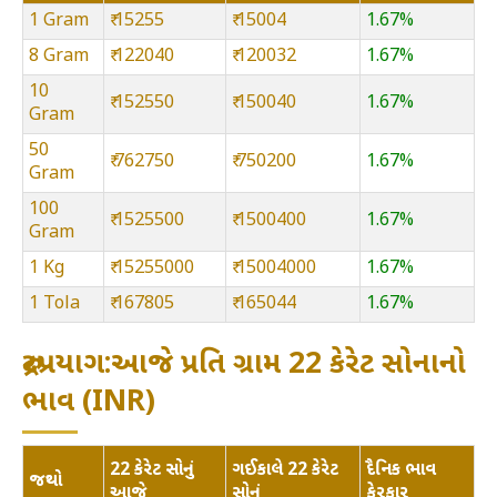
1 Gram
₹ 15255
₹ 15004
1.67%
8 Gram
₹ 122040
₹ 120032
1.67%
10
₹ 152550
₹ 150040
1.67%
Gram
50
₹ 762750
₹ 750200
1.67%
Gram
100
₹ 1525500
₹ 1500400
1.67%
Gram
1 Kg
₹ 15255000
₹ 15004000
1.67%
1 Tola
₹ 167805
₹ 165044
1.67%
રુદ્રપ્રયાગ:આજે પ્રતિ ગ્રામ 22 કેરેટ સોનાનો
ભાવ (INR)
22 કેરેટ સોનું
ગઈકાલે 22 કેરેટ
દૈનિક ભાવ
જથ્થો
આજે
સોનું
ફેરફાર