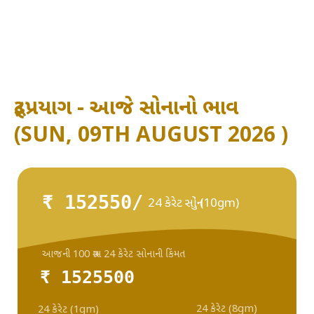
રૂદ્રપ્રયાગ - આજે સોનાનો ભાવ
(SUN, 09TH AUGUST 2026 )
₹ 152550/
24 કેરેટ સોનું (10gm)
આજની 100 ગ્રામ 24 કેરેટ સોનાની કિંમત
₹ 1525500
24 કેરેટ (8gm)
24 કેરેટ (1gm)