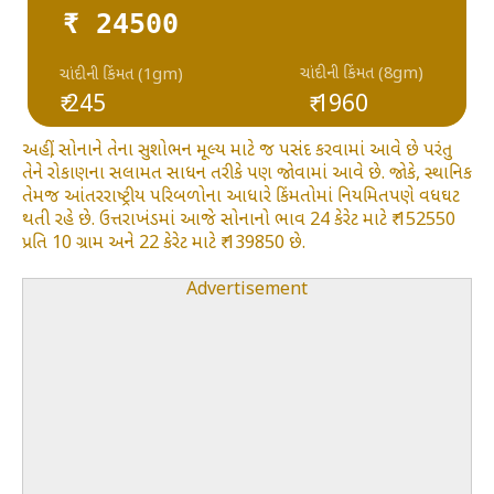
₹ 24500
ચાંદીની કિંમત (8gm)
ચાંદીની કિંમત (1gm)
₹ 245
₹ 1960
અહીં, સોનાને તેના સુશોભન મૂલ્ય માટે જ પસંદ કરવામાં આવે છે પરંતુ
તેને રોકાણના સલામત સાધન તરીકે પણ જોવામાં આવે છે. જોકે, સ્થાનિક
તેમજ આંતરરાષ્ટ્રીય પરિબળોના આધારે કિંમતોમાં નિયમિતપણે વધઘટ
થતી રહે છે. ઉત્તરાખંડમાં આજે સોનાનો ભાવ 24 કેરેટ માટે ₹ 152550
પ્રતિ 10 ગ્રામ અને 22 કેરેટ માટે ₹ 139850 છે.
Advertisement