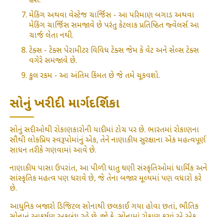
હશે.
મેકિંગ અથવા વેસ્ટેજ ચાર્જિસ - આ પરિમાણ બગાડ અથવા
મેકિંગ ચાર્જિસ સમજાવે છે પરંતુ કેટલાક પ્રતિષ્ઠિત જ્વેલર્સ આ
ચાર્જ લેતા નથી.
ટેક્સ - ટેક્સ પેરામીટર વિવિધ ટેક્સ જેમ કે વેટ અને સેલ્સ ટેક્સ
વગેરે સમજાવે છે.
કુલ રકમ - આ અંતિમ કિંમત છે જે તમે ચૂકવશો.
સોનું ખરીદી માર્ગદર્શિકા
સોનું સદીઓથી રોકાણકારોની યાદીમાં ટોચ પર છે. ભારતમાં રોકાણના
સૌથી લોકપ્રિય સ્વરૂપોમાંનું એક, તેને નાણાકીય સુરક્ષાના એક મહત્વપૂર્ણ
સાધન તરીકે ગણવામાં આવે છે.
નાણાકીય પાસા ઉપરાંત, આ પીળી ધાતુ ઘણી સંસ્કૃતિઓમાં ધાર્મિક અને
સાંસ્કૃતિક મહત્વ પણ ધરાવે છે, જે તેના બજાર મૂલ્યમાં પણ વધારો કરે
છે.
આધુનિક બજારો ડિજિટલ સોનાથી છલકાઈ ગયા હોવા છતાં, ભૌતિક