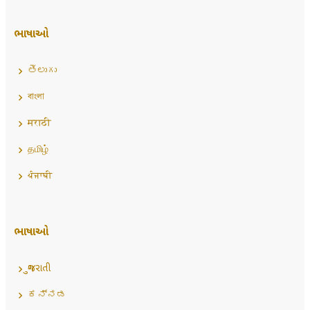
ભાષાઓ
తెలుగు
বাংলা
मराठी
தமிழ்
ਪੰਜਾਬੀ
ભાષાઓ
ગુજરાતી
ಕನ್ನಡ