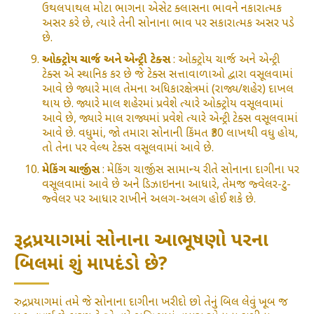
ઉથલપાથલ મોટા ભાગના એસેટ ક્લાસના ભાવને નકારાત્મક
અસર કરે છે, ત્યારે તેની સોનાના ભાવ પર સકારાત્મક અસર પડે
છે.
ઓક્ટ્રોય ચાર્જ અને એન્ટ્રી ટેક્સ
: ઓક્ટ્રોય ચાર્જ અને એન્ટ્રી
ટેક્સ એ સ્થાનિક કર છે જે ટેક્સ સત્તાવાળાઓ દ્વારા વસૂલવામાં
આવે છે જ્યારે માલ તેમના અધિકારક્ષેત્રમાં (રાજ્ય/શહેર) દાખલ
થાય છે. જ્યારે માલ શહેરમાં પ્રવેશે ત્યારે ઓક્ટ્રોય વસૂલવામાં
આવે છે, જ્યારે માલ રાજ્યમાં પ્રવેશે ત્યારે એન્ટ્રી ટેક્સ વસૂલવામાં
આવે છે. વધુમાં, જો તમારા સોનાની કિંમત ₹30 લાખથી વધુ હોય,
તો તેના પર વેલ્થ ટેક્સ વસૂલવામાં આવે છે.
મેકિંગ ચાર્જીસ
: મેકિંગ ચાર્જીસ સામાન્ય રીતે સોનાના દાગીના પર
વસૂલવામાં આવે છે અને ડિઝાઇનના આધારે, તેમજ જ્વેલર-ટુ-
જ્વેલર પર આધાર રાખીને અલગ-અલગ હોઈ શકે છે.
રૂદ્રપ્રયાગમાં સોનાના આભૂષણો પરના
બિલમાં શું માપદંડો છે?
રુદ્રપ્રયાગમાં તમે જે સોનાના દાગીના ખરીદો છો તેનું બિલ લેવું ખૂબ જ