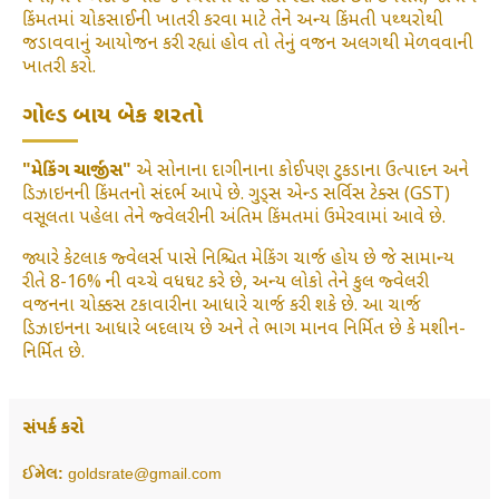
કિંમતમાં ચોકસાઈની ખાતરી કરવા માટે તેને અન્ય કિંમતી પથ્થરોથી
જડાવવાનું આયોજન કરી રહ્યાં હોવ તો તેનું વજન અલગથી મેળવવાની
ખાતરી કરો.
ગોલ્ડ બાય બેક શરતો
"મેકિંગ ચાર્જીસ"
એ સોનાના દાગીનાના કોઈપણ ટુકડાના ઉત્પાદન અને
ડિઝાઇનની કિંમતનો સંદર્ભ આપે છે. ગુડ્સ એન્ડ સર્વિસ ટેક્સ (GST)
વસૂલતા પહેલા તેને જ્વેલરીની અંતિમ કિંમતમાં ઉમેરવામાં આવે છે.
જ્યારે કેટલાક જ્વેલર્સ પાસે નિશ્ચિત મેકિંગ ચાર્જ હોય છે જે સામાન્ય
રીતે 8-16% ની વચ્ચે વધઘટ કરે છે, અન્ય લોકો તેને કુલ જ્વેલરી
વજનના ચોક્કસ ટકાવારીના આધારે ચાર્જ કરી શકે છે. આ ચાર્જ
ડિઝાઇનના આધારે બદલાય છે અને તે ભાગ માનવ નિર્મિત છે કે મશીન-
નિર્મિત છે.
સંપર્ક કરો
ઈમેલ:
goldsrate@gmail.com