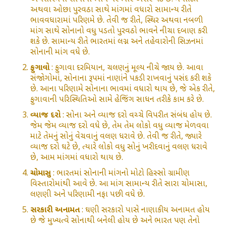
અથવા ઓછા પુરવઠા સાથે માંગમાં વધારો સામાન્ય રીતે
ભાવવધારામાં પરિણમે છે. તેવી જ રીતે, સ્થિર અથવા નબળી
માંગ સાથે સોનાનો વધુ પડતો પુરવઠો ભાવને નીચા દબાણ કરી
શકે છે. સામાન્ય રીતે ભારતમાં લગ્ન અને તહેવારોની સિઝનમાં
સોનાની માંગ વધે છે.
ફુગાવો
: ફુગાવા દરમિયાન, ચલણનું મૂલ્ય નીચે જાય છે. આવા
સંજોગોમાં, સોનાના રૂપમાં નાણાંને પકડી રાખવાનું પસંદ કરી શકે
છે. આના પરિણામે સોનાના ભાવમાં વધારો થાય છે, જે એક રીતે,
ફુગાવાની પરિસ્થિતિઓ સામે હેજિંગ સાધન તરીકે કામ કરે છે.
વ્યાજ દરો
: સોના અને વ્યાજ દરો વચ્ચે વિપરીત સંબંધ હોય છે.
જેમ જેમ વ્યાજ દરો વધે છે, તેમ તેમ લોકો વધુ વ્યાજ મેળવવા
માટે તેમનું સોનું વેચવાનું વલણ ધરાવે છે. તેવી જ રીતે, જ્યારે
વ્યાજ દરો ઘટે છે, ત્યારે લોકો વધુ સોનું ખરીદવાનું વલણ ધરાવે
છે, આમ માંગમાં વધારો થાય છે.
ચોમાસુ
: ભારતમાં સોનાની માંગનો મોટો હિસ્સો ગ્રામીણ
વિસ્તારોમાંથી આવે છે. આ માંગ સામાન્ય રીતે સારા ચોમાસા,
લણણી અને પરિણામી નફા પછી વધે છે.
સરકારી અનામત
: ઘણી સરકારો પાસે નાણાકીય અનામત હોય
છે જે મુખ્યત્વે સોનાથી બનેલી હોય છે અને ભારત પણ તેનો