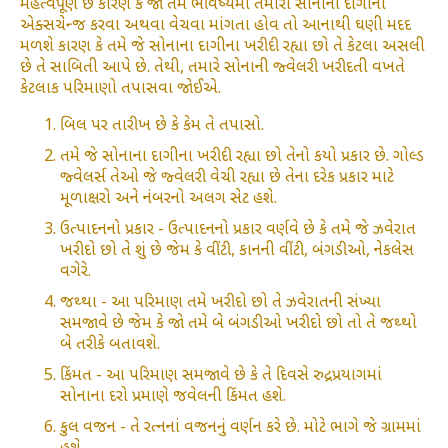
મહત્વપૂર્ણ છે કારણ કે જો તમે ભવિષ્યમાં તમારા સોનાના દાગીના
એક્સચેન્જ કરવા અથવા વેચવા માંગતા હોવ તો આનાથી ઘણી મદદ
મળશે કારણ કે તમે જે સોનાના દાગીના ખરીદી રહ્યા છો તે કેટલા અસલી
છે તે સાબિતી આપે છે. તેથી, તમારે સોનાની જ્વેલરી ખરીદતી વખતે
કેટલાક પરિમાણો તપાસવા જોઈએ.
બિલ પર તારીખ છે કે કેમ તે તપાસો.
તમે જે સોનાના દાગીના ખરીદી રહ્યા છો તેનો કયો પ્રકાર છે. ગોલ્ડ
જ્વેલર્સ તેઓ જે જ્વેલરી વેચી રહ્યા છે તેના દરેક પ્રકાર માટે
મૂળાક્ષરો અને નંબરનો અલગ સેટ હશે.
ઉત્પાદનનો પ્રકાર - ઉત્પાદનનો પ્રકાર વર્ણવે છે કે તમે જે ઝવેરાત
ખરીદો છો તે શું છે જેમ કે વીંટી, કાનની વીંટી, બંગડીઓ, નેકલેસ
વગેરે.
જથ્થા - આ પરિમાણ તમે ખરીદો છો તે ઝવેરાતની સંખ્યા
સમજાવે છે જેમ કે જો તમે બે બંગડીઓ ખરીદો છો તો તે જથ્થો
બે તરીકે બતાવશે.
કિંમત - આ પરિમાણ સમજાવે છે કે તે દિવસે રુદ્રપ્રયાગમાં
સોનાના દરો પ્રમાણે જવેલની કિંમત હશે.
કુલ વજન - તે રત્નનાં વજનનું વર્ણન કરે છે. મોટે ભાગે જે ગ્રામમાં