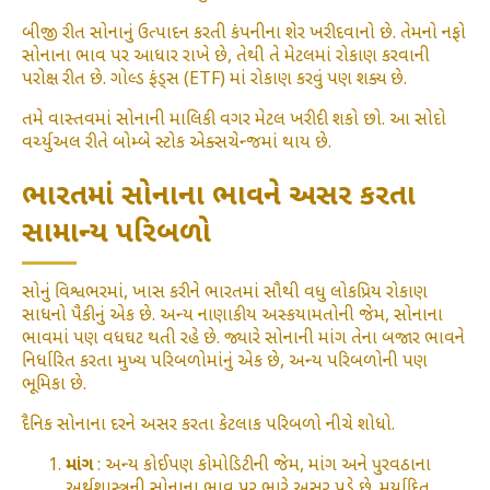
બીજી રીત સોનાનું ઉત્પાદન કરતી કંપનીના શેર ખરીદવાનો છે. તેમનો નફો
સોનાના ભાવ પર આધાર રાખે છે, તેથી તે મેટલમાં રોકાણ કરવાની
પરોક્ષ રીત છે. ગોલ્ડ ફંડ્સ (ETF) માં રોકાણ કરવું પણ શક્ય છે.
તમે વાસ્તવમાં સોનાની માલિકી વગર મેટલ ખરીદી શકો છો. આ સોદો
વર્ચ્યુઅલ રીતે બોમ્બે સ્ટોક એક્સચેન્જમાં થાય છે.
ભારતમાં સોનાના ભાવને અસર કરતા
સામાન્ય પરિબળો
સોનું વિશ્વભરમાં, ખાસ કરીને ભારતમાં સૌથી વધુ લોકપ્રિય રોકાણ
સાધનો પૈકીનું એક છે. અન્ય નાણાકીય અસ્કયામતોની જેમ, સોનાના
ભાવમાં પણ વધઘટ થતી રહે છે. જ્યારે સોનાની માંગ તેના બજાર ભાવને
નિર્ધારિત કરતા મુખ્ય પરિબળોમાંનું એક છે, અન્ય પરિબળોની પણ
ભૂમિકા છે.
દૈનિક સોનાના દરને અસર કરતા કેટલાક પરિબળો નીચે શોધો.
માંગ
: અન્ય કોઈપણ કોમોડિટીની જેમ, માંગ અને પુરવઠાના
અર્થશાસ્ત્રની સોનાના ભાવ પર ભારે અસર પડે છે. મર્યાદિત