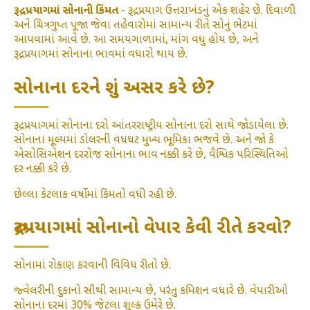
રૂદ્રપ્રયાગમાં સોનાની કિંમત
- રૂદ્રપ્રયાગ ઉત્તરાખંડનું એક શહેર છે. દિવાળી
અને ચિત્રગુપ્ત પૂજા જેવા તહેવારોમાં સામાન્ય રીતે સોનું ભેટમાં
આપવામાં આવે છે. આ સમયગાળામાં, માંગ વધુ હોય છે, અને
રૂદ્રપ્રયાગમાં સોનાના ભાવમાં વધારો થાય છે.
સોનાના દરને શું અસર કરે છે?
રૂદ્રપ્રયાગમાં સોનાના દરો આંતરરાષ્ટ્રીય સોનાના દરો સાથે જોડાયેલા છે.
સોનાના મૂલ્યમાં ડોલરની વધઘટ મુખ્ય ભૂમિકા ભજવે છે. અને જો કે
એસોસિએશન દરરોજ સોનાના ભાવ નક્કી કરે છે, વૈશ્વિક પરિસ્થિતિઓ
દર નક્કી કરે છે.
છેલ્લા કેટલાક વર્ષોમાં કિંમતો વધી રહી છે.
રુદ્રપ્રયાગમાં સોનાનો વેપાર કેવી રીતે કરવો?
સોનામાં રોકાણ કરવાની વિવિધ રીતો છે.
જ્વેલરીની દુકાનો સૌથી સામાન્ય છે, પરંતુ કમિશન વધારે છે. વેપારીઓ
સોનાના દરમાં 30% જેટલા શુલ્ક ઉમેરે છે.