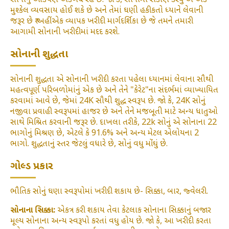
સોનાનું આકર્ષણ અકબંધ રહે છે. જો કે, સોનામાં રોકાણ કરવું એ એક
મુશ્કેલ વ્યવસાય હોઈ શકે છે અને તેમાં ઘણી હકીકતો ધ્યાને લેવાની
જરૂર છે ₹ અહીં એક વ્યાપક ખરીદી માર્ગદર્શિકા છે જે તમને તમારી
આગામી સોનાની ખરીદીમાં મદદ કરશે.
સોનાની શુદ્ધતા
સોનાની શુદ્ધતા એ સોનાની ખરીદી કરતા પહેલા ધ્યાનમાં લેવાના સૌથી
મહત્વપૂર્ણ પરિબળોમાંનું એક છે અને તેને "કેરેટ"ના સંદર્ભમાં વ્યાખ્યાયિત
કરવામાં આવે છે, જેમાં 24K સૌથી શુદ્ધ સ્વરૂપ છે. જો કે, 24K સોનું
નજીવા પ્રવાહી સ્વરૂપમાં હાજર છે અને તેને મજબૂતી માટે અન્ય ધાતુઓ
સાથે મિશ્રિત કરવાની જરૂર છે. દાખલા તરીકે, 22k સોનું એ સોનાના 22
ભાગોનું મિશ્રણ છે, એટલે કે 91.6% અને અન્ય મેટલ એલોયના 2
ભાગો. શુદ્ધતાનું સ્તર જેટલું વધારે છે, સોનું વધુ મોંઘું છે.
ગોલ્ડ પ્રકાર
ભૌતિક સોનું ઘણા સ્વરૂપોમાં ખરીદી શકાય છે- સિક્કા, બાર, જ્વેલરી.
સોનાના સિક્કા:
એકત્ર કરી શકાય તેવા કેટલાક સોનાના સિક્કાનું બજાર
મૂલ્ય સોનાના અન્ય સ્વરૂપો કરતાં વધુ હોય છે. જો કે, આ ખરીદી કરતા