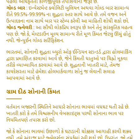
પહેલા અધિકૃતતા કાળજીપૂર્વક તપાસવાની જરૂર છે.
ગોલ્ડ બાર
: ઇન્વેસ્ટમેન્ટ ક્વોલિટી બુલિયન અથવા ગોલ્ડ બાર સામાન્ય
રીતે 99.5%-99.99% ના શુદ્ધતા સ્તર સાથે આવે છે. તમે વજન અને
ઉત્પાદકના નામ સાથે બાર પર સ્ટેમ્પ કરેલી આ માહિતી શોધી શકો છો.
ગોલ્ડ જ્વેલરી
: આ સૌથી લોકપ્રિય સ્વરૂપ છે અને તેનું સાંસ્કૃતિક મહત્વ
પણ છે. જો કે, મેલ્ટડાઉન મૂલ્ય સામાન્ય રીતે મૂળ કિંમત જેટલું ઊંચું હોતું
નથી. જેન્યુઈન ગોલ્ડ સર્ટિફિકેશન.
ભારતમાં, સોનાની શુદ્ધતા બ્યુરો ઓફ ઈન્ડિયન સ્ટાન્ડર્ડ દ્વારા હોલમાર્કિંગ
દ્વારા પ્રમાણિત કરવામાં આવે છે, જેને કિંમતી ધાતુઓ પર ચિહ્નો મૂકવા
તરીકે વ્યાખ્યાયિત કરવામાં આવે છે. શુદ્ધતાની ખાતરી માટે, તેમજ
કાયદેસરતા માટે હંમેશા હોલમાર્કવાળા સોનું જ લેવાની સલાહ
આપવામાં આવે છે.
ગ્રામ દીઠ સોનાની કિંમત
વર્તમાન બજારની સ્થિતિને આધારે સોનાના ભાવમાં વધઘટ થતી રહે છે.
ખાતરી કરો કે તમે વિશ્વસનીય વેબસાઇટ્સ પરથી સોનાના ભાવ પર
નિયમિતપણે તપાસ કરો છો.
જો કે સોનાના ભાવમાં ઉછાળો કે ઘટાડાની ચોક્કસ આગાહી કરવી શક્ય
નથી, તમે અંદાજ માટે જ્વેલર્સના સંપર્કમાં રહી શકો છો. ઉપરાંત, જો તમે