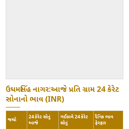
ઉધમસિંહ નાગર:આજે પ્રતિ ગ્રામ 24 કેરેટ
સોનાનો ભાવ (INR)
24 કેરેટ સોનું
ગઈકાલે 24 કેરેટ
દૈનિક ભાવ
જથ્થો
આજે
સોનું
ફેરફાર