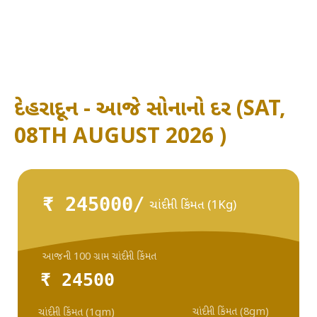
દેહરાદૂન - આજે સોનાનો દર (SAT,
08TH AUGUST 2026 )
₹ 245000/
ચાંદીની કિંમત (1Kg)
આજની 100 ગ્રામ ચાંદીની કિંમત
₹ 24500
ચાંદીની કિંમત (8gm)
ચાંદીની કિંમત (1gm)