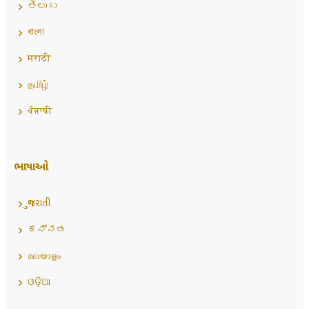
తెలుగు
বাংলা
मराठी
தமிழ்
ਪੰਜਾਬੀ
ભાષાઓ
ગુજરાતી
ಕನ್ನಡ
മലയാളം
ଓଡ଼ିଆ