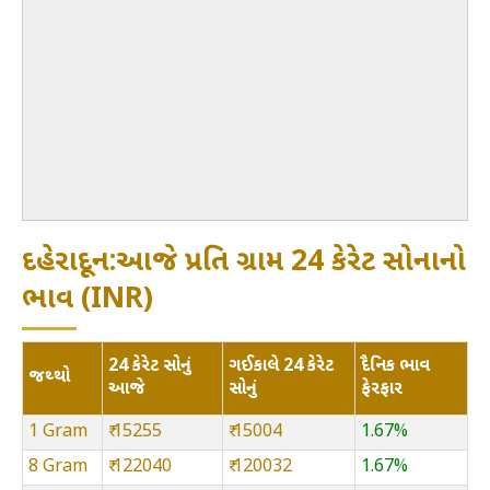
દહેરાદૂન:આજે પ્રતિ ગ્રામ 24 કેરેટ સોનાનો
ભાવ (INR)
24 કેરેટ સોનું
ગઈકાલે 24 કેરેટ
દૈનિક ભાવ
જથ્થો
આજે
સોનું
ફેરફાર
1 Gram
₹ 15255
₹ 15004
1.67%
8 Gram
₹ 122040
₹ 120032
1.67%