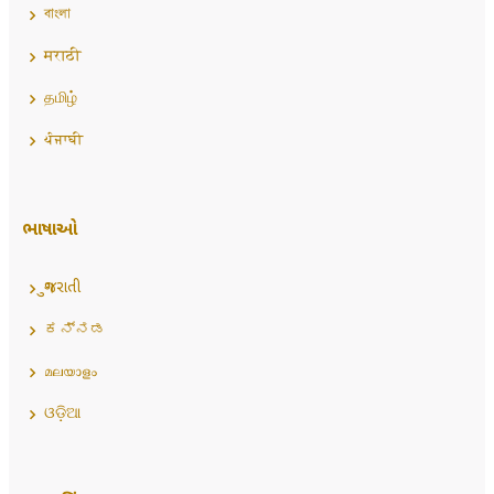
বাংলা
मराठी
தமிழ்
ਪੰਜਾਬੀ
ભાષાઓ
ગુજરાતી
ಕನ್ನಡ
മലയാളം
ଓଡ଼ିଆ