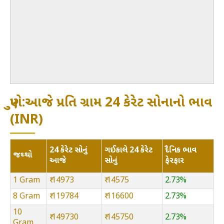
પુણે:આજે પ્રતિ ગ્રામ 24 કેરેટ સોનાનો ભાવ
(INR)
24 કેરેટ સોનું
ગઈકાલે 24 કેરેટ
દૈનિક ભાવ
જથ્થો
આજે
સોનું
ફેરફાર
1 Gram
₹ 14973
₹ 14575
2.73%
8 Gram
₹ 119784
₹ 116600
2.73%
10
₹ 149730
₹ 145750
2.73%
Gram