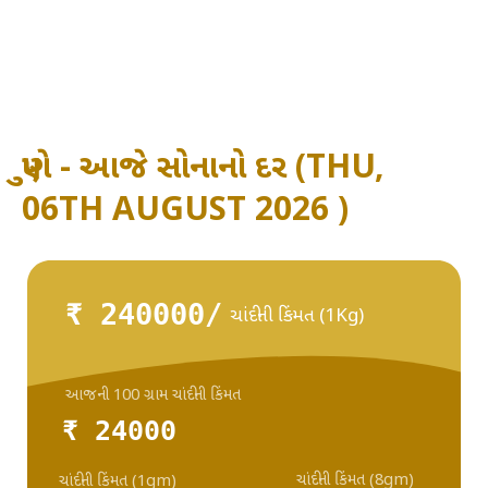
પુણે - આજે સોનાનો દર (THU,
06TH AUGUST 2026 )
₹ 240000/
ચાંદીની કિંમત (1Kg)
આજની 100 ગ્રામ ચાંદીની કિંમત
₹ 24000
ચાંદીની કિંમત (8gm)
ચાંદીની કિંમત (1gm)