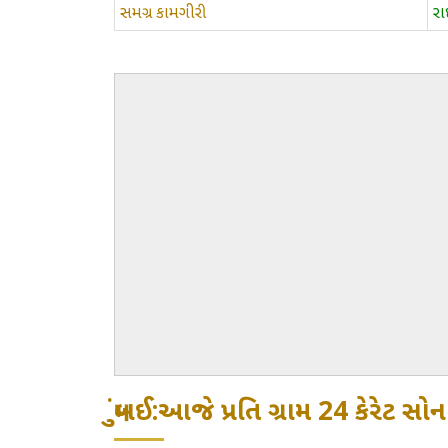
સમગ્ર કામગીરી
ર
મુંબઈ:આજે પ્રતિ ગ્રામ 24 કેરેટ 