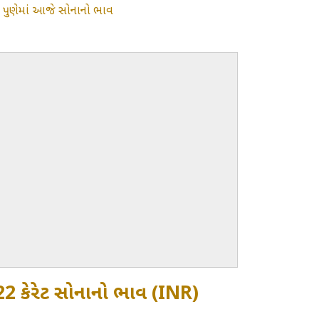
»
પુણેમાં આજે સોનાનો ભાવ
મ 22 કેરેટ સોનાનો ભાવ (INR)