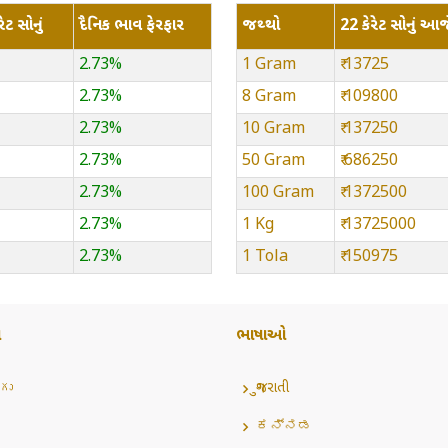
ેટ સોનું
દૈનિક ભાવ ફેરફાર
જથ્થો
22 કેરેટ સોનું આજ
2.73%
1 Gram
₹ 13725
2.73%
8 Gram
₹ 109800
2.73%
10 Gram
₹ 137250
2.73%
50 Gram
₹ 686250
2.73%
100 Gram
₹ 1372500
2.73%
1 Kg
₹ 13725000
2.73%
1 Tola
₹ 150975
ઓ
ભાષાઓ
గు
ગુજરાતી
ಕನ್ನಡ