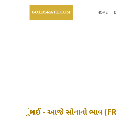
HOME
મુંબઈ - આજે સોનાનો ભાવ 