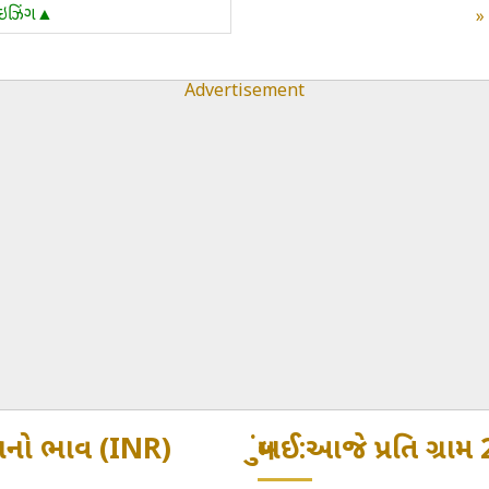
ાઇઝિંગ▲
Advertisement
સોનાનો ભાવ (INR)
મુંબઈ:આજે પ્રતિ ગ્રા