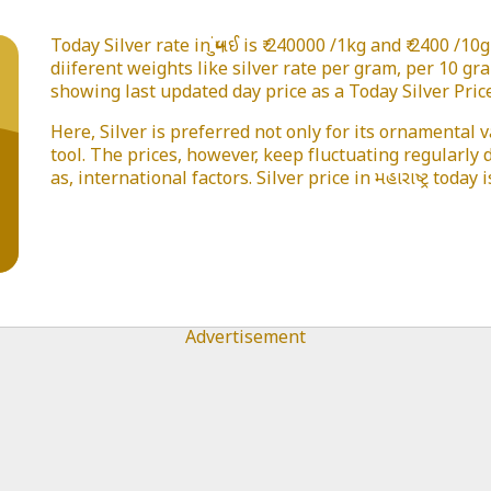
Today Silver rate in મુંબઈ is ₹ 240000 /1kg and ₹ 2400 /1
diiferent weights like silver rate per gram, per 10 gr
showing last updated day price as a Today Silver Price 
Here, Silver is preferred not only for its ornamental 
tool. The prices, however, keep fluctuating regularly
as, international factors. Silver price in મહારાષ્ટ્ર toda
Advertisement