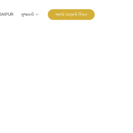
ગુજરાતી
આજે ઇંધણની કિંમત
JAIPUR