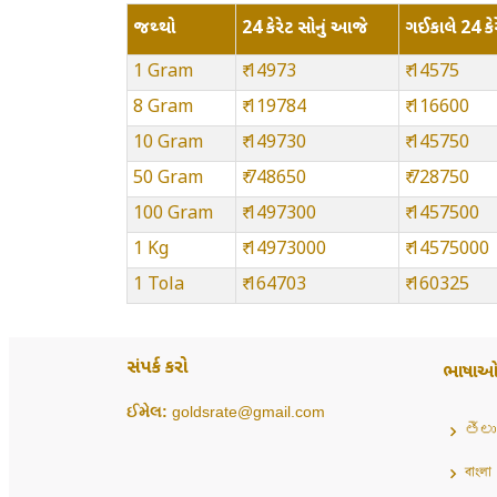
જથ્થો
24 કેરેટ સોનું આજે
ગઈકાલે 24 કેર
1 Gram
₹ 14973
₹ 14575
8 Gram
₹ 119784
₹ 116600
10 Gram
₹ 149730
₹ 145750
50 Gram
₹ 748650
₹ 728750
100 Gram
₹ 1497300
₹ 1457500
1 Kg
₹ 14973000
₹ 14575000
1 Tola
₹ 164703
₹ 160325
સંપર્ક કરો
ભાષા
ઈમેલ:
goldsrate@gmail.com
తెలు
বাংলা