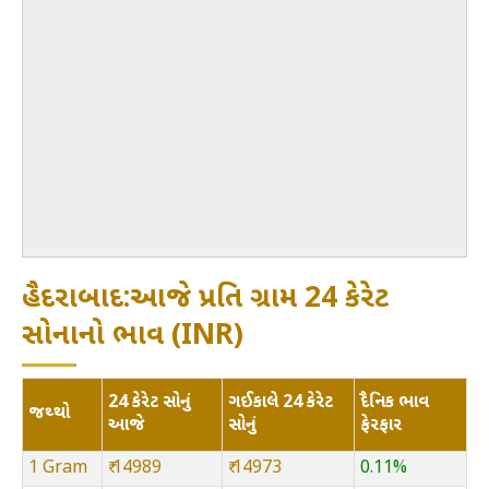
હૈદરાબાદ:આજે પ્રતિ ગ્રામ 24 કેરેટ
સોનાનો ભાવ (INR)
24 કેરેટ સોનું
ગઈકાલે 24 કેરેટ
દૈનિક ભાવ
જથ્થો
આજે
સોનું
ફેરફાર
1 Gram
₹ 14989
₹ 14973
0.11%