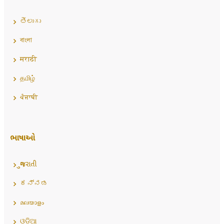
తెలుగు
বাংলা
मराठी
தமிழ்
ਪੰਜਾਬੀ
ભાષાઓ
ગુજરાતી
ಕನ್ನಡ
മലയാളം
ଓଡ଼ିଆ