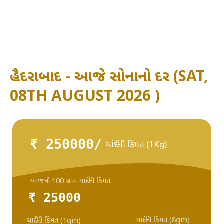
હૈદરાબાદ - આજે સોનાનો દર (SAT,
08TH AUGUST 2026 )
₹ 250000/
ચાંદીની કિંમત (1Kg)
આજની 100 ગ્રામ ચાંદીની કિંમત
₹ 25000
ચાંદીની કિંમત (8gm)
ચાંદીની કિંમત (1gm)