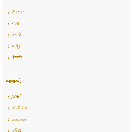
తెలుగు
বাংলা
मराठी
தமிழ்
ਪੰਜਾਬੀ
ભાષાઓ
ગુજરાતી
ಕನ್ನಡ
മലയാളം
ଓଡ଼ିଆ