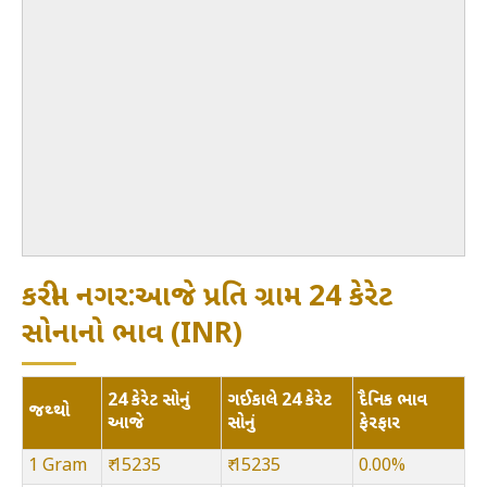
કરીમ નગર:આજે પ્રતિ ગ્રામ 24 કેરેટ
સોનાનો ભાવ (INR)
24 કેરેટ સોનું
ગઈકાલે 24 કેરેટ
દૈનિક ભાવ
જથ્થો
આજે
સોનું
ફેરફાર
1 Gram
₹ 15235
₹ 15235
0.00%