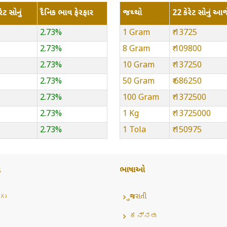
ેટ સોનું
દૈનિક ભાવ ફેરફાર
જથ્થો
22 કેરેટ સોનું આજ
2.73%
1 Gram
₹ 13725
2.73%
8 Gram
₹ 109800
2.73%
10 Gram
₹ 137250
2.73%
50 Gram
₹ 686250
2.73%
100 Gram
₹ 1372500
2.73%
1 Kg
₹ 13725000
2.73%
1 Tola
₹ 150975
ઓ
ભાષાઓ
గు
ગુજરાતી
ಕನ್ನಡ