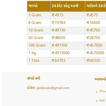
જથ્થો
24 કેરેટ સોનું આજે
ગઈકાલે 24 કેર
1 Gram
₹ 14973
₹ 14575
8 Gram
₹ 119784
₹ 116600
10 Gram
₹ 149730
₹ 145750
50 Gram
₹ 748650
₹ 728750
100 Gram
₹ 1497300
₹ 1457500
1 Kg
₹ 14973000
₹ 14575000
1 Tola
₹ 164703
₹ 160325
સંપર્ક કરો
ભાષા
ઈમેલ:
goldsrate@gmail.com
తెలు
বাংলা