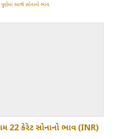
»
પુણેમાં આજે સોનાનો ભાવ
રામ 22 કેરેટ સોનાનો ભાવ (INR)