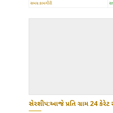
સમગ્ર કામગીરી
ર
સેરશીપ:આજે પ્રતિ ગ્રામ 24 કેરે