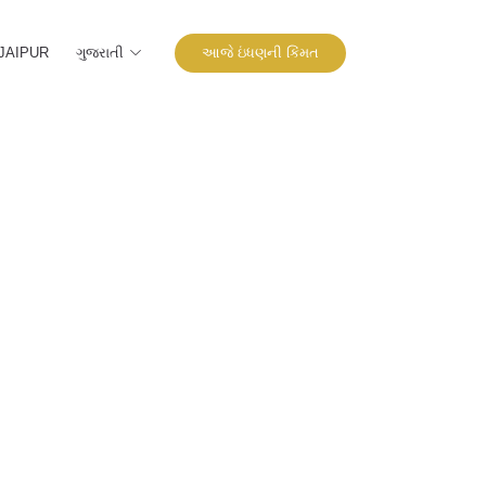
ગુજરાતી
આજે ઇંધણની કિંમત
JAIPUR