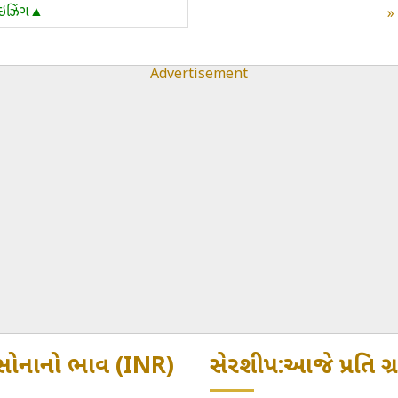
ાઇઝિંગ▲
Advertisement
ટ સોનાનો ભાવ (INR)
સેરશીપ:આજે પ્રતિ ગ્