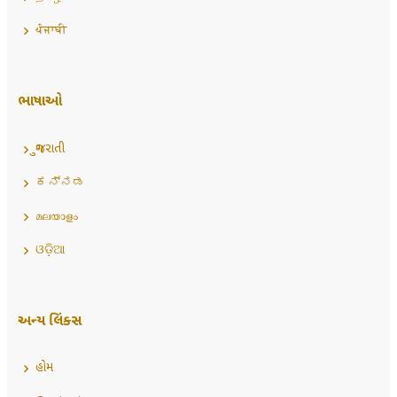
ਪੰਜਾਬੀ
ભાષાઓ
ગુજરાતી
ಕನ್ನಡ
മലയാളം
ଓଡ଼ିଆ
અન્ય લિંક્સ
હોમ