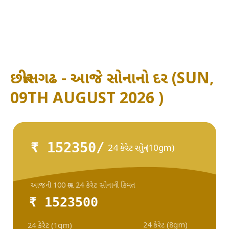
છત્તીસગઢ - આજે સોનાનો દર (SUN,
09TH AUGUST 2026 )
₹ 152350/
24 કેરેટ સોનું (10gm)
આજની 100 ગ્રામ 24 કેરેટ સોનાની કિંમત
₹ 1523500
24 કેરેટ (8gm)
24 કેરેટ (1gm)