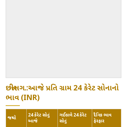
છત્તીસગ.:આજે પ્રતિ ગ્રામ 24 કેરેટ સોનાનો
ભાવ (INR)
24 કેરેટ સોનું
ગઈકાલે 24 કેરેટ
દૈનિક ભાવ
જથ્થો
આજે
સોનું
ફેરફાર