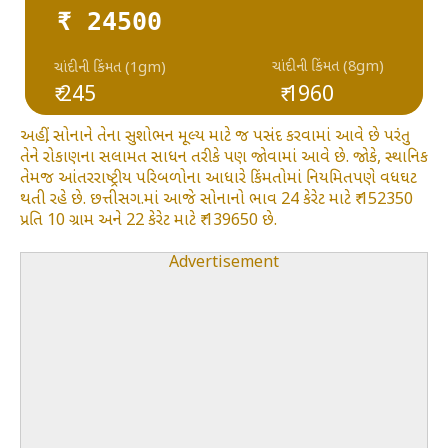
₹ 24500
ચાંદીની કિંમત (8gm)
ચાંદીની કિંમત (1gm)
₹ 245
₹ 1960
અહીં, સોનાને તેના સુશોભન મૂલ્ય માટે જ પસંદ કરવામાં આવે છે પરંતુ
તેને રોકાણના સલામત સાધન તરીકે પણ જોવામાં આવે છે. જોકે, સ્થાનિક
તેમજ આંતરરાષ્ટ્રીય પરિબળોના આધારે કિંમતોમાં નિયમિતપણે વધઘટ
થતી રહે છે. છત્તીસગ.માં આજે સોનાનો ભાવ 24 કેરેટ માટે ₹ 152350
પ્રતિ 10 ગ્રામ અને 22 કેરેટ માટે ₹ 139650 છે.
Advertisement