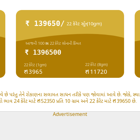
₹ 139650/
22 કેરેટ સોનું (10gm)
આજની 100 ગ્રામ 22 કેરેટ સોનાની કિંમત
₹ 1396500
22 કેરેટ (8gm)
22 કેરેટ (1gm)
₹ 13965
₹ 111720
વે છે પરંતુ તેને રોકાણના સલામત સાધન તરીકે પણ જોવામાં આવે છે. જોકે, સ્થ
ાવ 24 કેરેટ માટે ₹ 152350 પ્રતિ 10 ગ્રામ અને 22 કેરેટ માટે ₹ 139650 છે.
Advertisement