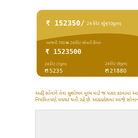
₹ 152350/
24 કેરેટ સોનું (10gm)
આજની 100 ગ્રામ 24 કેરેટ સોનાની કિંમત
₹ 1523500
24 કેરેટ (8gm)
24 કેરેટ (1gm)
₹ 15235
₹ 121880
અહીં, સોનાને તેના સુશોભન મૂલ્ય માટે જ પસંદ કરવામાં આ
નિયમિતપણે વધઘટ થતી રહે છે. આંધ્રપ્રદેશમાં આજે સોનાનો ભ