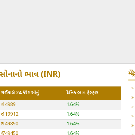
મે
રેટ સોનાનો ભાવ (INR)
ગઈકાલે 24 કેરેટ સોનું
દૈનિક ભાવ ફેરફાર
₹ 14989
1.64%
₹ 119912
1.64%
₹ 149890
1.64%
₹ 749450
1.64%