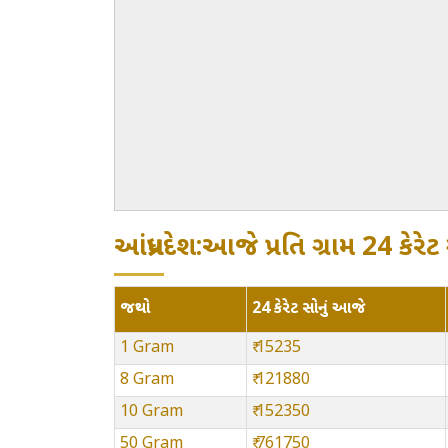
આંધ્રપ્રદેશ:આજે પ્રતિ ગ્રામ 24 કે
જથ્થો
24 કેરેટ સોનું આજે
1 Gram
₹ 15235
8 Gram
₹ 121880
10 Gram
₹ 152350
50 Gram
₹ 761750