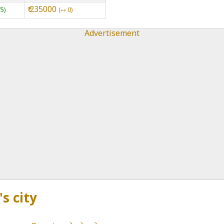
₹ 235000
75
⇿ 0
Advertisement
's city