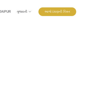
ગુજરાતી
આજે ઇંધણની કિંમત
JAIPUR