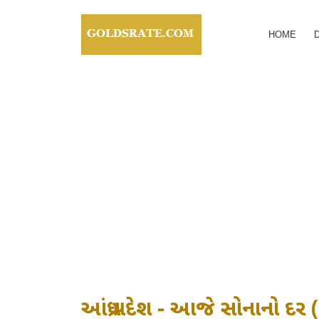
HOME
આંધ્ર પ્રદેશ - આજે સોનાનો