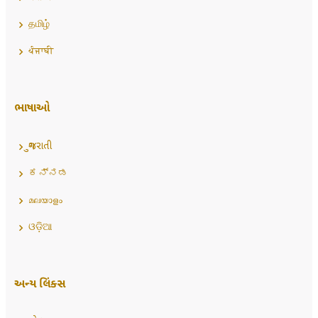
தமிழ்
ਪੰਜਾਬੀ
ભાષાઓ
ગુજરાતી
ಕನ್ನಡ
മലയാളം
ଓଡ଼ିଆ
અન્ય લિંક્સ