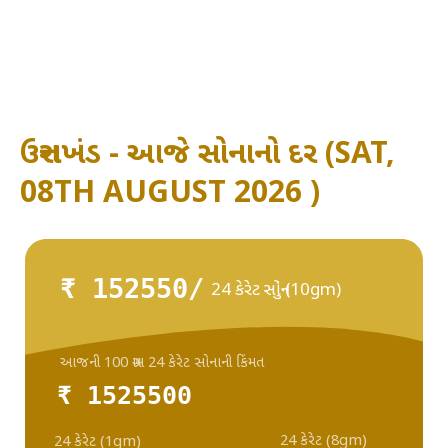
ઉત્તરાખંડ - આજે સોનાનો દર (SAT,
08TH AUGUST 2026 )
₹ 152550/
24 કેરેટ સોનું (10gm)
આજની 100 ગ્રામ 24 કેરેટ સોનાની કિંમત
₹ 1525500
24 કેરેટ (8gm)
24 કેરેટ (1gm)