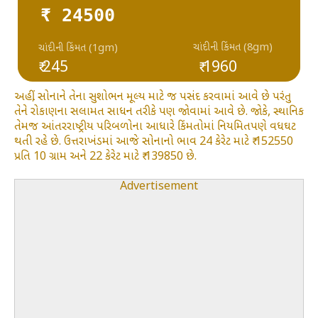
₹ 24500
ચાંદીની કિંમત (8gm)
ચાંદીની કિંમત (1gm)
₹ 245
₹ 1960
અહીં, સોનાને તેના સુશોભન મૂલ્ય માટે જ પસંદ કરવામાં આવે છે પરંતુ
તેને રોકાણના સલામત સાધન તરીકે પણ જોવામાં આવે છે. જોકે, સ્થાનિક
તેમજ આંતરરાષ્ટ્રીય પરિબળોના આધારે કિંમતોમાં નિયમિતપણે વધઘટ
થતી રહે છે. ઉત્તરાખંડમાં આજે સોનાનો ભાવ 24 કેરેટ માટે ₹ 152550
પ્રતિ 10 ગ્રામ અને 22 કેરેટ માટે ₹ 139850 છે.
Advertisement