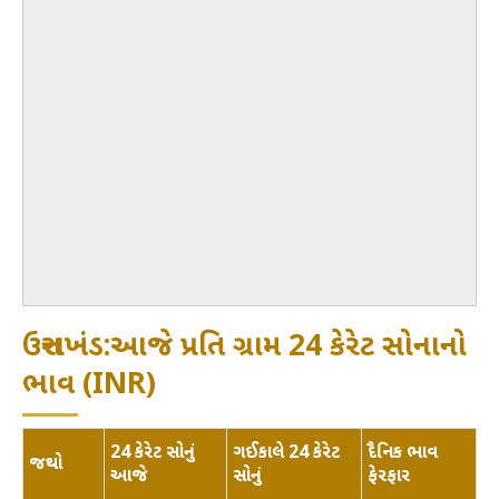
ઉત્તરાખંડ:આજે પ્રતિ ગ્રામ 24 કેરેટ સોનાનો
ભાવ (INR)
24 કેરેટ સોનું
ગઈકાલે 24 કેરેટ
દૈનિક ભાવ
જથ્થો
આજે
સોનું
ફેરફાર