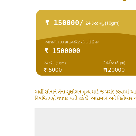
₹ 150000/
24 કેરેટ સોનું (10gm)
આજની 100 ગ્રામ 24 કેરેટ સોનાની કિંમત
₹ 1500000
24 કેરેટ (8gm)
24 કેરેટ (1gm)
₹ 15000
₹ 120000
અહીં, સોનાને તેના સુશોભન મૂલ્ય માટે જ પસંદ કરવામાં આ
નિયમિતપણે વધઘટ થતી રહે છે. આંદામાન અને નિકોબાર આઇલે