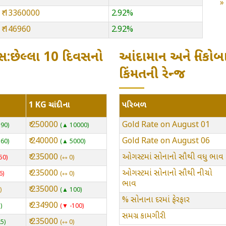
₹ 13360000
2.92%
₹ 146960
2.92%
સ:છેલ્લા 10 દિવસનો
આંદામાન અને નિકોબ
કિંમતની રેન્જ
1 KG ચાંદીના
પરિબળ
₹ 250000
Gold Rate on August 01
390
▲ 10000
₹ 240000
Gold Rate on August 06
160
▲ 5000
₹ 235000
ઓગસ્ટમાં સોનાનો સૌથી વધુ ભાવ
50
⇿ 0
₹ 235000
ઓગસ્ટમાં સોનાનો સૌથી નીચો
6
⇿ 0
ભાવ
₹ 235000
▲ 100
% સોનાના દરમાં ફેરફાર
₹ 234900
1
▼ -100
સમગ્ર કામગીરી
₹ 235000
25
⇿ 0