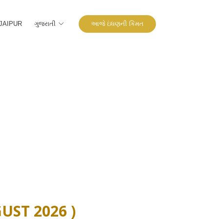
ગુજરાતી
આજે ઇંધણની કિંમત
JAIPUR
GUST 2026 )