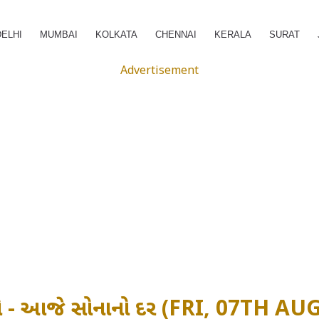
DELHI
MUMBAI
KOLKATA
CHENNAI
KERALA
SURAT
Advertisement
ુઓ - આજે સોનાનો દર (FRI, 07TH AU