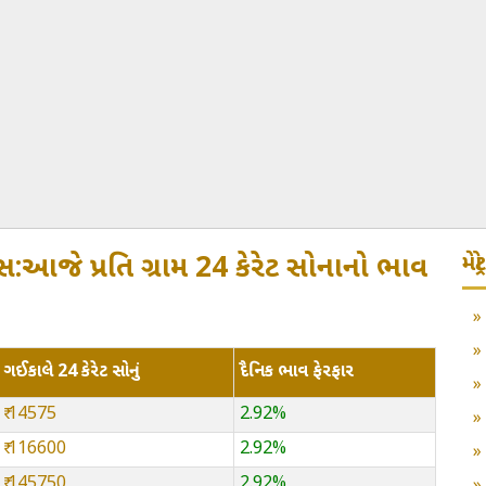
મે
:આજે પ્રતિ ગ્રામ 24 કેરેટ સોનાનો ભાવ
ગઈકાલે 24 કેરેટ સોનું
દૈનિક ભાવ ફેરફાર
₹ 14575
2.92%
₹ 116600
2.92%
₹ 145750
2.92%