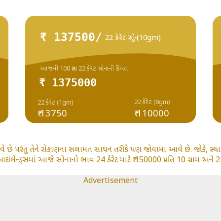
₹ 137500/
22 કેરેટ સોનું (10gm)
આજની 100 ગ્રામ 22 કેરેટ સોનાની કિંમત
₹ 1375000
22 કેરેટ (8gm)
22 કેરેટ (1gm)
₹ 13750
₹ 110000
વે છે પરંતુ તેને રોકાણના સલામત સાધન તરીકે પણ જોવામાં આવે છે. જોકે, સ્થ
ન્ડ્સમાં આજે સોનાનો ભાવ 24 કેરેટ માટે ₹ 150000 પ્રતિ 10 ગ્રામ અને 22 ક
Advertisement