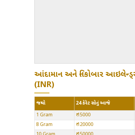
આંદામાન અને નિકોબાર આઇલેન્ડ્સ
(INR)
જથ્થો
24 કેરેટ સોનું આજે
1 Gram
₹ 15000
8 Gram
₹ 120000
10 Gram
₹ 150000