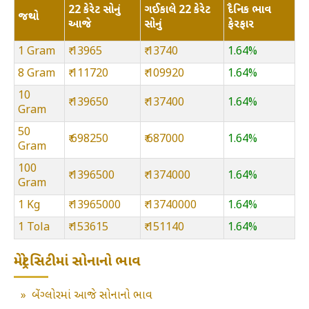
22 કેરેટ સોનું
ગઈકાલે 22 કેરેટ
દૈનિક ભાવ
જથ્થો
આજે
સોનું
ફેરફાર
1 Gram
₹ 13965
₹ 13740
1.64%
8 Gram
₹ 111720
₹ 109920
1.64%
10
₹ 139650
₹ 137400
1.64%
Gram
50
₹ 698250
₹ 687000
1.64%
Gram
100
₹ 1396500
₹ 1374000
1.64%
Gram
1 Kg
₹ 13965000
₹ 13740000
1.64%
1 Tola
₹ 153615
₹ 151140
1.64%
મેટ્રો સિટીમાં સોનાનો ભાવ
»
બેંગ્લોરમાં આજે સોનાનો ભાવ