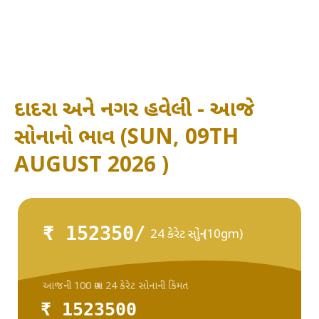
દાદરા અને નગર હવેલી - આજે
સોનાનો ભાવ (SUN, 09TH
AUGUST 2026 )
₹ 152350/
24 કેરેટ સોનું (10gm)
આજની 100 ગ્રામ 24 કેરેટ સોનાની કિંમત
₹ 1523500