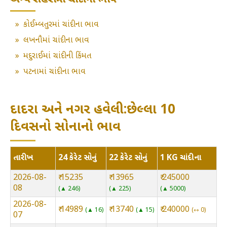
અન્ય શહેરોમાં ચાંદીના ભાવ
»
કોઈમ્બતુરમાં ચાંદીના ભાવ
»
લખનૌમાં ચાંદીના ભાવ
»
મદુરાઈમાં ચાંદીની કિંમત
»
પટનામાં ચાંદીના ભાવ
દાદરા અને નગર હવેલી:છેલ્લા 10
દિવસનો સોનાનો ભાવ
તારીખ
24 કેરેટ સોનું
22 કેરેટ સોનું
1 KG ચાંદીના
2026-08-
₹ 15235
₹ 13965
₹ 245000
08
▲ 246
▲ 225
▲ 5000
2026-08-
₹ 14989
₹ 13740
₹ 240000
▲ 16
▲ 15
⇿ 0
07