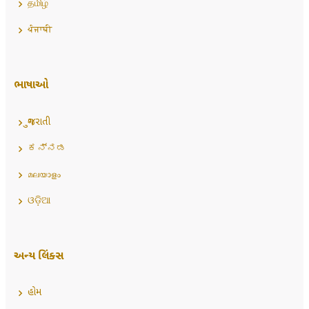
தமிழ்
ਪੰਜਾਬੀ
ભાષાઓ
ગુજરાતી
ಕನ್ನಡ
മലയാളം
ଓଡ଼ିଆ
અન્ય લિંક્સ
હોમ