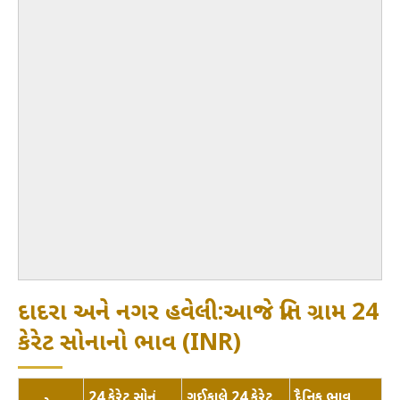
દાદરા અને નગર હવેલી:આજે પ્રતિ ગ્રામ 24
કેરેટ સોનાનો ભાવ (INR)
24 કેરેટ સોનું
ગઈકાલે 24 કેરેટ
દૈનિક ભાવ