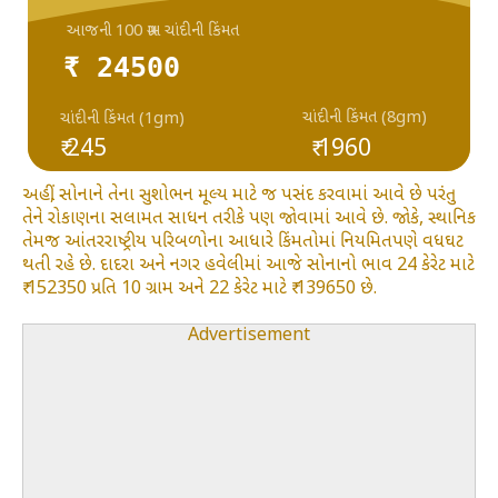
આજની 100 ગ્રામ ચાંદીની કિંમત
₹ 24500
ચાંદીની કિંમત (8gm)
ચાંદીની કિંમત (1gm)
₹ 245
₹ 1960
અહીં, સોનાને તેના સુશોભન મૂલ્ય માટે જ પસંદ કરવામાં આવે છે પરંતુ
તેને રોકાણના સલામત સાધન તરીકે પણ જોવામાં આવે છે. જોકે, સ્થાનિક
તેમજ આંતરરાષ્ટ્રીય પરિબળોના આધારે કિંમતોમાં નિયમિતપણે વધઘટ
થતી રહે છે. દાદરા અને નગર હવેલીમાં આજે સોનાનો ભાવ 24 કેરેટ માટે
₹ 152350 પ્રતિ 10 ગ્રામ અને 22 કેરેટ માટે ₹ 139650 છે.
Advertisement