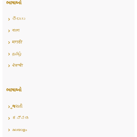
ભાષાઓ
తెలుగు
বাংলা
मराठी
தமிழ்
ਪੰਜਾਬੀ
ભાષાઓ
ગુજરાતી
ಕನ್ನಡ
മലയാളം