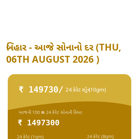
બિહાર - આજે સોનાનો દર (THU,
06TH AUGUST 2026 )
₹ 149730/
24 કેરેટ સોનું (10gm)
આજની 100 ગ્રામ 24 કેરેટ સોનાની કિંમત
₹ 1497300
24 કેરેટ (8gm)
24 કેરેટ (1gm)