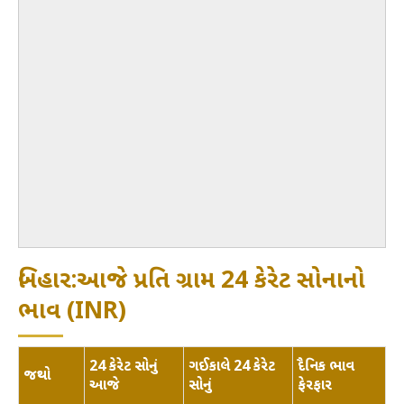
બિહાર:આજે પ્રતિ ગ્રામ 24 કેરેટ સોનાનો
ભાવ (INR)
24 કેરેટ સોનું
ગઈકાલે 24 કેરેટ
દૈનિક ભાવ
જથ્થો
આજે
સોનું
ફેરફાર