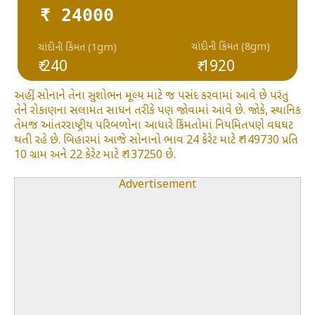
₹ 24000
ચાંદીની કિંમત (8gm)
ચાંદીની કિંમત (1gm)
₹ 240
₹ 1920
અહીં, સોનાને તેના સુશોભન મૂલ્ય માટે જ પસંદ કરવામાં આવે છે પરંતુ
તેને રોકાણના સલામત સાધન તરીકે પણ જોવામાં આવે છે. જોકે, સ્થાનિક
તેમજ આંતરરાષ્ટ્રીય પરિબળોના આધારે કિંમતોમાં નિયમિતપણે વધઘટ
થતી રહે છે. બિહારમાં આજે સોનાનો ભાવ 24 કેરેટ માટે ₹ 149730 પ્રતિ
10 ગ્રામ અને 22 કેરેટ માટે ₹ 137250 છે.
Advertisement