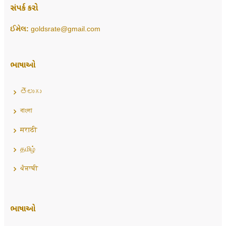
સંપર્ક કરો
ઈમેલ:
goldsrate@gmail.com
ભાષાઓ
తెలుగు
বাংলা
मराठी
தமிழ்
ਪੰਜਾਬੀ
ભાષાઓ