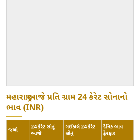
મહારાષ્ટ્ર:આજે પ્રતિ ગ્રામ 24 કેરેટ સોનાનો
ભાવ (INR)
24 કેરેટ સોનું
ગઈકાલે 24 કેરેટ
દૈનિક ભાવ
જથ્થો
આજે
સોનું
ફેરફાર