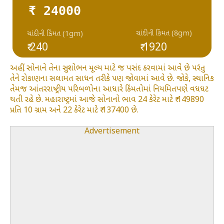
₹ 24000
ચાંદીની કિંમત (8gm)
ચાંદીની કિંમત (1gm)
₹ 240
₹ 1920
અહીં, સોનાને તેના સુશોભન મૂલ્ય માટે જ પસંદ કરવામાં આવે છે પરંતુ
તેને રોકાણના સલામત સાધન તરીકે પણ જોવામાં આવે છે. જોકે, સ્થાનિક
તેમજ આંતરરાષ્ટ્રીય પરિબળોના આધારે કિંમતોમાં નિયમિતપણે વધઘટ
થતી રહે છે. મહારાષ્ટ્રમાં આજે સોનાનો ભાવ 24 કેરેટ માટે ₹ 149890
પ્રતિ 10 ગ્રામ અને 22 કેરેટ માટે ₹ 137400 છે.
Advertisement