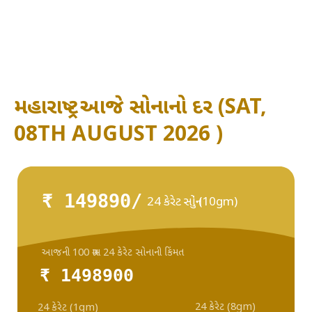
મહારાષ્ટ્ર - આજે સોનાનો દર (SAT,
08TH AUGUST 2026 )
₹ 149890/
24 કેરેટ સોનું (10gm)
આજની 100 ગ્રામ 24 કેરેટ સોનાની કિંમત
₹ 1498900
24 કેરેટ (8gm)
24 કેરેટ (1gm)