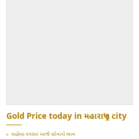
Gold Price today in મહારાષ્ટ્ર's city
»
અહેમદ નગરમાં આજે સોનાનો ભાવ