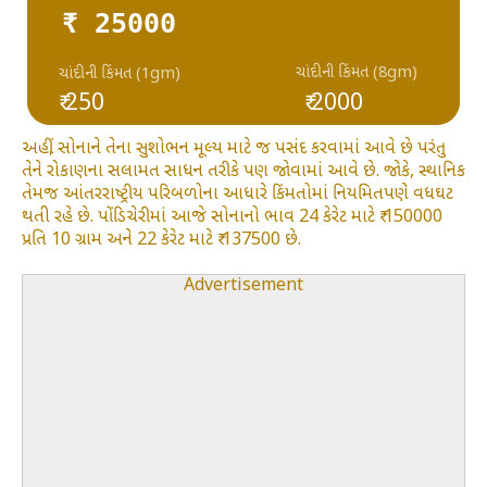
₹ 25000
ચાંદીની કિંમત (8gm)
ચાંદીની કિંમત (1gm)
₹ 250
₹ 2000
અહીં, સોનાને તેના સુશોભન મૂલ્ય માટે જ પસંદ કરવામાં આવે છે પરંતુ
તેને રોકાણના સલામત સાધન તરીકે પણ જોવામાં આવે છે. જોકે, સ્થાનિક
તેમજ આંતરરાષ્ટ્રીય પરિબળોના આધારે કિંમતોમાં નિયમિતપણે વધઘટ
થતી રહે છે. પોંડિચેરીમાં આજે સોનાનો ભાવ 24 કેરેટ માટે ₹ 150000
પ્રતિ 10 ગ્રામ અને 22 કેરેટ માટે ₹ 137500 છે.
Advertisement