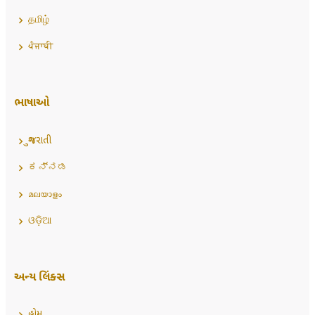
தமிழ்
ਪੰਜਾਬੀ
ભાષાઓ
ગુજરાતી
ಕನ್ನಡ
മലയാളം
ଓଡ଼ିଆ
અન્ય લિંક્સ
હોમ