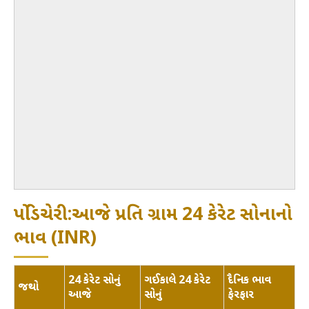
પોંડિચેરી:આજે પ્રતિ ગ્રામ 24 કેરેટ સોનાનો
ભાવ (INR)
24 કેરેટ સોનું
ગઈકાલે 24 કેરેટ
દૈનિક ભાવ
જથ્થો
આજે
સોનું
ફેરફાર