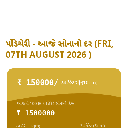
પોંડિચેરી - આજે સોનાનો દર (FRI,
07TH AUGUST 2026 )
₹ 150000/
24 કેરેટ સોનું (10gm)
આજની 100 ગ્રામ 24 કેરેટ સોનાની કિંમત
₹ 1500000
24 કેરેટ (8gm)
24 કેરેટ (1gm)