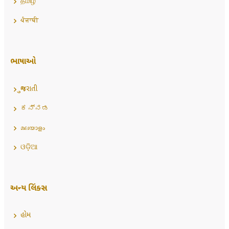
தமிழ்
ਪੰਜਾਬੀ
ભાષાઓ
ગુજરાતી
ಕನ್ನಡ
മലയാളം
ଓଡ଼ିଆ
અન્ય લિંક્સ
હોમ