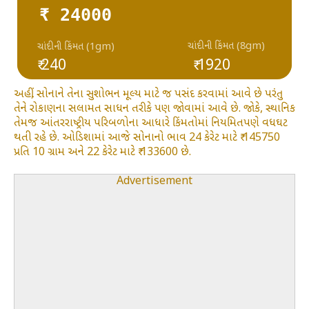
₹ 24000
ચાંદીની કિંમત (8gm)
ચાંદીની કિંમત (1gm)
₹ 240
₹ 1920
અહીં, સોનાને તેના સુશોભન મૂલ્ય માટે જ પસંદ કરવામાં આવે છે પરંતુ
તેને રોકાણના સલામત સાધન તરીકે પણ જોવામાં આવે છે. જોકે, સ્થાનિક
તેમજ આંતરરાષ્ટ્રીય પરિબળોના આધારે કિંમતોમાં નિયમિતપણે વધઘટ
થતી રહે છે. ઓડિશામાં આજે સોનાનો ભાવ 24 કેરેટ માટે ₹ 145750
પ્રતિ 10 ગ્રામ અને 22 કેરેટ માટે ₹ 133600 છે.
Advertisement