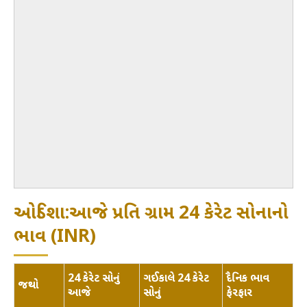
ઓડિશા:આજે પ્રતિ ગ્રામ 24 કેરેટ સોનાનો
ભાવ (INR)
24 કેરેટ સોનું
ગઈકાલે 24 કેરેટ
દૈનિક ભાવ
જથ્થો
આજે
સોનું
ફેરફાર