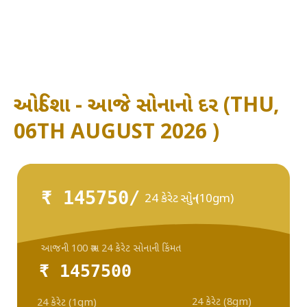
ઓડિશા - આજે સોનાનો દર (THU,
06TH AUGUST 2026 )
₹ 145750/
24 કેરેટ સોનું (10gm)
આજની 100 ગ્રામ 24 કેરેટ સોનાની કિંમત
₹ 1457500
24 કેરેટ (8gm)
24 કેરેટ (1gm)