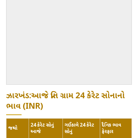
ઝારખંડ:આજે પ્રતિ ગ્રામ 24 કેરેટ સોનાનો
ભાવ (INR)
24 કેરેટ સોનું
ગઈકાલે 24 કેરેટ
દૈનિક ભાવ
જથ્થો
આજે
સોનું
ફેરફાર