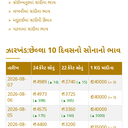
»
કોઈમ્બતુરમાં ચાંદીના ભાવ
»
લખનૌમાં ચાંદીના ભાવ
»
મદુરાઈમાં ચાંદીની કિંમત
»
પટનામાં ચાંદીના ભાવ
ઝારખંડ:છેલ્લા 10 દિવસનો સોનાનો ભાવ
તારીખ
24 કેરેટ સોનું
22 કેરેટ સોનું
1 KG ચાંદીના
2026-08-
₹ 14989
₹ 13740
₹ 240000
▲ 16
▲ 15
⇿ 0
07
2026-08-
₹ 14973
₹ 13725
₹ 240000
⇿ 0
06
▲ 398
▲ 365
2026-08-
₹ 14575
₹ 13360
₹ 240000
05
▲ 175
▲ 160
▲ 5000
2026-08-
₹ 14400
₹ 13200
₹ 235000
⇿ 0