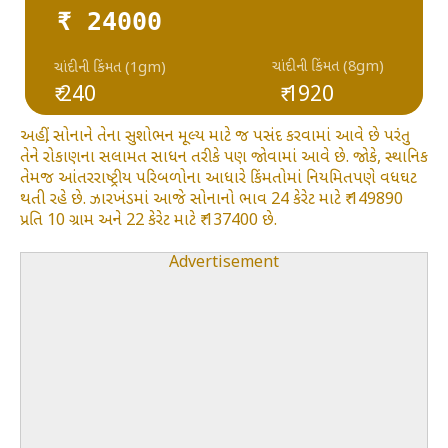
₹ 24000
ચાંદીની કિંમત (8gm)
ચાંદીની કિંમત (1gm)
₹ 240
₹ 1920
અહીં, સોનાને તેના સુશોભન મૂલ્ય માટે જ પસંદ કરવામાં આવે છે પરંતુ
તેને રોકાણના સલામત સાધન તરીકે પણ જોવામાં આવે છે. જોકે, સ્થાનિક
તેમજ આંતરરાષ્ટ્રીય પરિબળોના આધારે કિંમતોમાં નિયમિતપણે વધઘટ
થતી રહે છે. ઝારખંડમાં આજે સોનાનો ભાવ 24 કેરેટ માટે ₹ 149890
પ્રતિ 10 ગ્રામ અને 22 કેરેટ માટે ₹ 137400 છે.
Advertisement