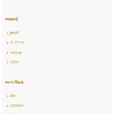
ભાષાઓ
ગુજરાતી
ಕನ್ನಡ
മലയാളം
ଓଡ଼ିଆ
અન્ય લિંક્સ
હોમ
Contact