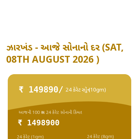
ઝારખંડ - આજે સોનાનો દર (SAT,
08TH AUGUST 2026 )
₹ 149890/
24 કેરેટ સોનું (10gm)
આજની 100 ગ્રામ 24 કેરેટ સોનાની કિંમત
₹ 1498900
24 કેરેટ (8gm)
24 કેરેટ (1gm)